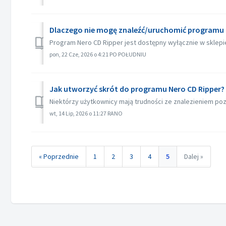
Dlaczego nie mogę znaleźć/uruchomić programu N
Program Nero CD Ripper jest dostępny wyłącznie w sklepie
pon, 22 Cze, 2026 o 4:21 PO POŁUDNIU
Jak utworzyć skrót do programu Nero CD Ripper?
Niektórzy użytkownicy mają trudności ze znalezieniem poz
wt, 14 Lip, 2026 o 11:27 RANO
« Poprzednie
1
2
3
4
5
Dalej »