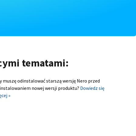
ącymi tematami:
y muszę odinstalować starszą wersję Nero przed
instalowaniem nowej wersji produktu?
Dowiedz się
ęcej »