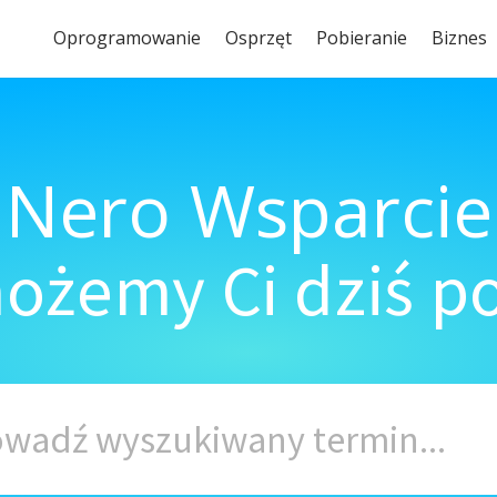
Oprogramowanie
Osprzęt
Pobieranie
Biznes
Nero Wsparcie
ożemy Ci dziś 