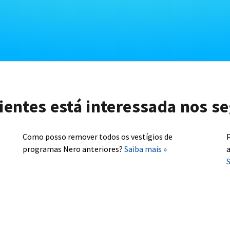
lientes está interessada nos se
Como posso remover todos os vestígios de
P
programas Nero anteriores?
Saiba mais »
a
S