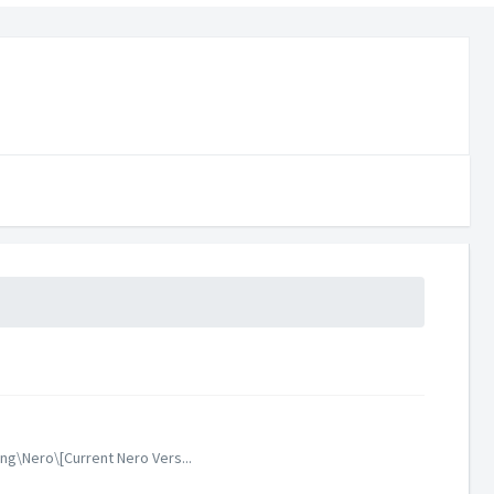
ng\Nero\[Current Nero Vers...