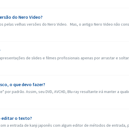
versão do Nero Video?
dos pelas velhas versões do Nero Video. Mas, o antigo Nero Video não conse
?
apresentações de slides e filmes profissionais apenas por arrastar e soltar,
sco, o que devo fazer?
" por padrão. Assim, seu DVD, AVCHD, Blu-ray resultante irá manter a quali
o editar o texto?
 com a entrada de kanji japonês com algum editor de métodos de entrada, 