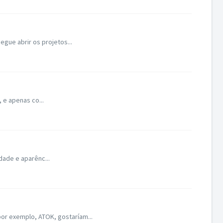
gue abrir os projetos...
 e apenas co...
dade e aparênc...
por exemplo, ATOK, gostaríam...