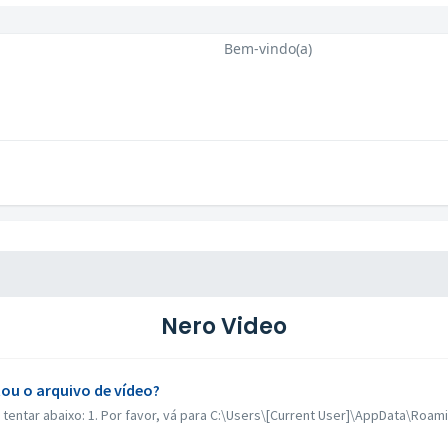
Bem-vindo(a)
Nero Video
ou o arquivo de vídeo?
entar abaixo: 1. Por favor, vá para C:\Users\[Current User]\AppData\Roami