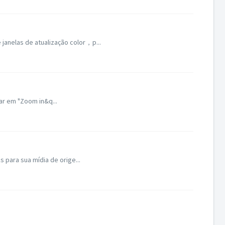
anelas de atualização color，p...
r em "Zoom in&q...
 para sua mídia de orige...