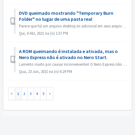
DVD queimado mostrando "Temporary Burn
Folder" no lugar de uma pasta real
Parece que há um arquivo desktop.ini adicional em seus arquivos fonte. O Explorer lê esse arquivo e descobre que essa pasta em particular tem um nome locali...
Qui, 8 Abr, 2021 na (o) 1:57 PM
A ROM queimando é instalada e ativada, mas o
Nero Express não é ativado no Nero Start.
Lamento muito por causar inconvenientes! O Nero Express não está contido no produto autônomo Nero BurningRom. O Nero Express é vendido em lojas off-line. ...
Qua, 23 Jun, 2021 na (o) 6:29 PM
1
2
3
4
5