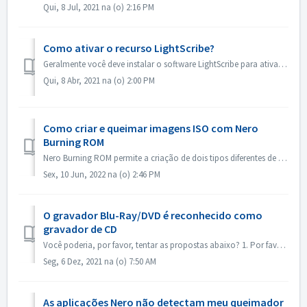
Qui, 8 Jul, 2021 na (o) 2:16 PM
Como ativar o recurso LightScribe?
Geralmente você deve instalar o software LightScribe para ativar os recursos do LightScribe. https://lightscribesoftware.org/ Entre em contato conosco se v...
Qui, 8 Abr, 2021 na (o) 2:00 PM
Como criar e queimar imagens ISO com Nero
Burning ROM
Nero Burning ROM permite a criação de dois tipos diferentes de imagens de disco. Os 'Nero Image Files' (*.nrg) consistem de um formato proprietário...
Sex, 10 Jun, 2022 na (o) 2:46 PM
O gravador Blu-Ray/DVD é reconhecido como
gravador de CD
Você poderia, por favor, tentar as propostas abaixo? 1. Por favor, verifique se há um novo driver para seu queimador e firmware. Por favor, atualize se hou...
Seg, 6 Dez, 2021 na (o) 7:50 AM
As aplicações Nero não detectam meu queimador