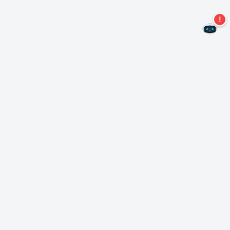
Não perca mais ofertas!
Assine nossa newsletter
Assinar
Sobre Nero
Copyright
Centro de Imprensa
Privacidade
Clientes comerciais
Termos e Condições