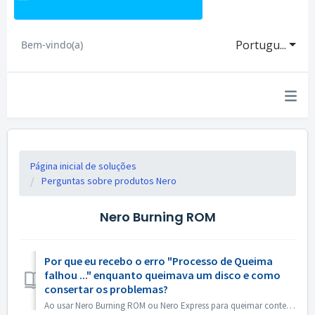
Portugu...
Bem-vindo(a)
Página inicial de soluções
Perguntas sobre produtos Nero
Nero Burning ROM
Por que eu recebo o erro "Processo de Queima
falhou ..." enquanto queimava um disco e como
consertar os problemas?
Ao usar Nero Burning ROM ou Nero Express para queimar conteúdo em um disco, você pode encontrar a mensagem de erro 'Burn process failed ...'. Então...