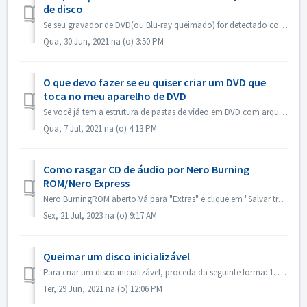
de disco
Se seu gravador de DVD(ou Blu-ray queimado) for detectado como gravador de CD, favor consultar este artigo: https://nerosupport.freshdesk.com/en/support/so...
Qua, 30 Jun, 2021 na (o) 3:50 PM
O que devo fazer se eu quiser criar um DVD que
toca no meu aparelho de DVD
Se você já tem a estrutura de pastas de vídeo em DVD com arquivos .VOB, .IFO/.BUP, você poderia usar o Nero BurningROM para gravar DVD. 1. Nova uma Compilaç...
Qua, 7 Jul, 2021 na (o) 4:13 PM
Como rasgar CD de áudio por Nero Burning
ROM/Nero Express
Nero BurningROM aberto Vá para "Extras" e clique em "Salvar trilhas de áudio". Na aba "fonte", selecione as faixas. Config...
Sex, 21 Jul, 2023 na (o) 9:17 AM
Queimar um disco inicializável
Para criar um disco inicializável, proceda da seguinte forma: 1. Clique no botão Novo na tela principal da ROM Nero Burning. ->A janela Nova Compilação ...
Ter, 29 Jun, 2021 na (o) 12:06 PM