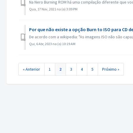
Na Nero Burning ROM há uma compilação diferente que voc
Qua, 17 Nov, 2021 na (o) 3:09 PM
Por que não existe a opção Burn to ISO para CD d
De acordo com a wikipedia: "As imagens ISO não são capaze
Qui, 6 Abr, 2023 na (o) 10:19 AM
« Anterior
1
2
3
4
5
Próximo »