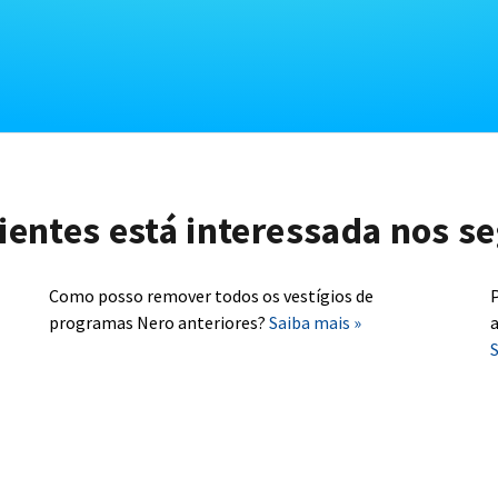
lientes está interessada nos se
Como posso remover todos os vestígios de
P
programas Nero anteriores?
Saiba mais »
a
S