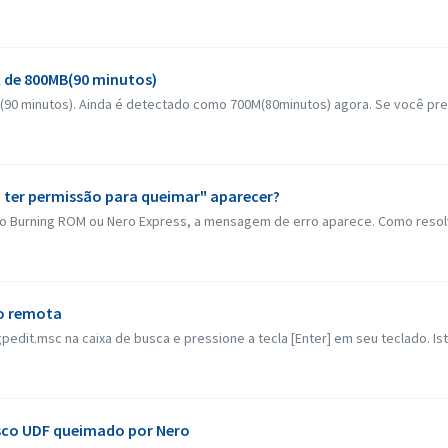
 de 800MB(90 minutos)
90 minutos). Ainda é detectado como 700M(80minutos) agora. Se você prec
 ter permissão para queimar" aparecer?
o Burning ROM ou Nero Express, a mensagem de erro aparece. Como resolve
ho remota
gpedit.msc na caixa de busca e pressione a tecla [Enter] em seu teclado. Isto 
disco UDF queimado por Nero