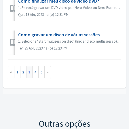
Como finalizar meu disco de vídeo DVD?
1. Se você gravar um DVD vídeo por Nero Video ou Nero Burning ROM, o disco será finalizado automaticamente e será reproduzido na maioria dos aparelhos. 2. ...
Qui, 13 Abr, 2023 na (o) 12:31 PM
Como gravar um disco de várias sessões
1. Selecione "Start multisession disc" (Iniciar disco multissessão) para a primeira gravação. 2. Insira o disco gravado novamente. Selecione...
Ter, 25 Abr, 2023 na (o) 12:23 PM
1
2
3
4
5
Outras opções