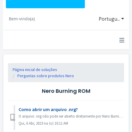
Portugu...
Bem-vindo(a)
Página inicial de soluções
Perguntas sobre produtos Nero
Nero Burning ROM
Como abrir um arquivo .nrg?
O arquivo .nrg não pode ser aberto diretamente por Nero Burning ROM. Você pode queimar seu arquivo .nrg em disco por Nero Burning ROM. Ou usar o software d...
Qui, 6 Abr, 2023 na (o) 10:11 AM