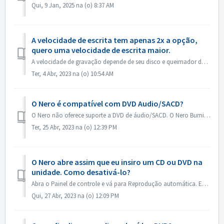
Qui, 9 Jan, 2025 na (o) 8:37 AM
A velocidade de escrita tem apenas 2x a opção,
quero uma velocidade de escrita maior.
A velocidade de gravação depende de seu disco e queimador de disco. Nero Burning ROM detecta automaticamente o queimador de disco e o disco e lista a veloci...
Ter, 4 Abr, 2023 na (o) 10:54 AM
O Nero é compatível com DVD Audio/SACD?
O Nero não oferece suporte a DVD de áudio/SACD. O Nero Burning ROM suporta apenas a gravação de CD de áudio em 44100 hz.
Ter, 25 Abr, 2023 na (o) 12:39 PM
O Nero abre assim que eu insiro um CD ou DVD na
unidade. Como desativá-lo?
Abra o Painel de controle e vá para Reprodução automática. Encontre a configuração de cada DVD ou CD. Defina como "Ask me every time" (Perguntar s...
Qui, 27 Abr, 2023 na (o) 12:09 PM