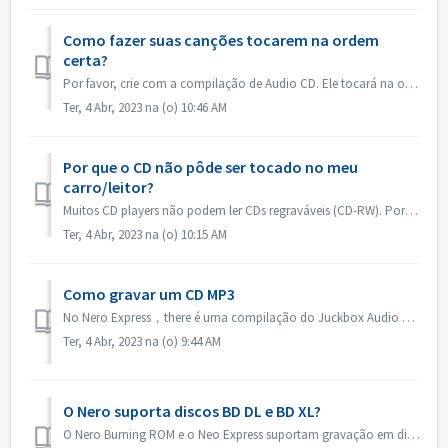
Como fazer suas canções tocarem na ordem
certa?
Por favor, crie com a compilação de Audio CD. Ele tocará na ordem em que você adicionou os arquivos. Se você criar com outra compilação que irá gravar de fa...
Ter, 4 Abr, 2023 na (o) 10:46 AM
Por que o CD não pôde ser tocado no meu
carro/leitor?
Muitos CD players não podem ler CDs regraváveis (CD-RW). Portanto, você deve usar os CD-ROMs normais para gravar CDs de áudio.
Ter, 4 Abr, 2023 na (o) 10:15 AM
Como gravar um CD MP3
No Nero Express，there é uma compilação do Juckbox Audio CD que cria um CD com todos os seus arquivos favoritos MP3, WMA ou Nero AAC que podem ser reproduzi...
Ter, 4 Abr, 2023 na (o) 9:44 AM
O Nero suporta discos BD DL e BD XL?
O Nero Burning ROM e o Neo Express suportam gravação em discos BD DL (50 GB) e BD XL (100 GB e 128 GB). O Nero Video suporta gravação para BD DL (50GB). Não...