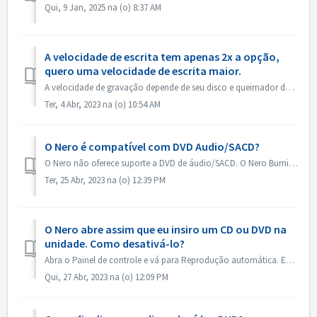
Qui, 9 Jan, 2025 na (o) 8:37 AM
A velocidade de escrita tem apenas 2x a opção,
quero uma velocidade de escrita maior.
A velocidade de gravação depende de seu disco e queimador de disco. Nero Burning ROM detecta automaticamente o queimador de disco e o disco e lista a veloci...
Ter, 4 Abr, 2023 na (o) 10:54 AM
O Nero é compatível com DVD Audio/SACD?
O Nero não oferece suporte a DVD de áudio/SACD. O Nero Burning ROM suporta apenas a gravação de CD de áudio em 44100 hz.
Ter, 25 Abr, 2023 na (o) 12:39 PM
O Nero abre assim que eu insiro um CD ou DVD na
unidade. Como desativá-lo?
Abra o Painel de controle e vá para Reprodução automática. Encontre a configuração de cada DVD ou CD. Defina como "Ask me every time" (Perguntar s...
Qui, 27 Abr, 2023 na (o) 12:09 PM