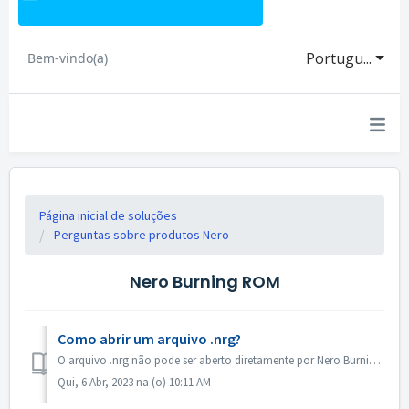
Portugu...
Bem-vindo(a)
Página inicial de soluções
Perguntas sobre produtos Nero
Nero Burning ROM
Como abrir um arquivo .nrg?
O arquivo .nrg não pode ser aberto diretamente por Nero Burning ROM. Você pode queimar seu arquivo .nrg em disco por Nero Burning ROM. Ou usar o software d...
Qui, 6 Abr, 2023 na (o) 10:11 AM