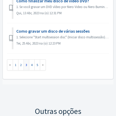
Como finalizar meu disco de vídeo DVD?
1. Se você gravar um DVD vídeo por Nero Video ou Nero Burning ROM, o disco será finalizado automaticamente e será reproduzido na maioria dos aparelhos. 2. ...
Qui, 13 Abr, 2023 na (o) 12:31 PM
Como gravar um disco de várias sessões
1. Selecione "Start multisession disc" (Iniciar disco multissessão) para a primeira gravação. 2. Insira o disco gravado novamente. Selecione...
Ter, 25 Abr, 2023 na (o) 12:23 PM
1
2
3
4
5
Outras opções