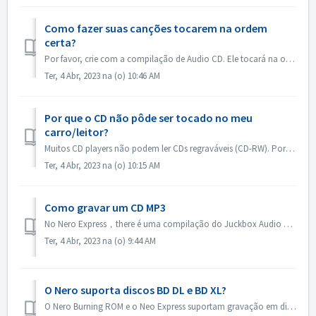
Como fazer suas canções tocarem na ordem
certa?
Por favor, crie com a compilação de Audio CD. Ele tocará na ordem em que você adicionou os arquivos. Se você criar com outra compilação que irá gravar de fa...
Ter, 4 Abr, 2023 na (o) 10:46 AM
Por que o CD não pôde ser tocado no meu
carro/leitor?
Muitos CD players não podem ler CDs regraváveis (CD-RW). Portanto, você deve usar os CD-ROMs normais para gravar CDs de áudio.
Ter, 4 Abr, 2023 na (o) 10:15 AM
Como gravar um CD MP3
No Nero Express，there é uma compilação do Juckbox Audio CD que cria um CD com todos os seus arquivos favoritos MP3, WMA ou Nero AAC que podem ser reproduzi...
Ter, 4 Abr, 2023 na (o) 9:44 AM
O Nero suporta discos BD DL e BD XL?
O Nero Burning ROM e o Neo Express suportam gravação em discos BD DL (50 GB) e BD XL (100 GB e 128 GB). O Nero Video suporta gravação para BD DL (50GB). Não...