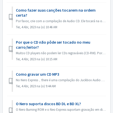
Como fazer suas canções tocarem na ordem
certa?
Por favor, crie com a compilação de Audio CD. Ele tocará na ordem em que você adicionou os arquivos. Se você criar com outra compilação que irá gravar de fa...
Ter, 4 Abr, 2023 na (o) 10:46 AM
Por que o CD não pôde ser tocado no meu
carro/leitor?
Muitos CD players não podem ler CDs regraváveis (CD-RW). Portanto, você deve usar os CD-ROMs normais para gravar CDs de áudio.
Ter, 4 Abr, 2023 na (o) 10:15 AM
Como gravar um CD MP3
No Nero Express，there é uma compilação do Juckbox Audio CD que cria um CD com todos os seus arquivos favoritos MP3, WMA ou Nero AAC que podem ser reproduzi...
Ter, 4 Abr, 2023 na (o) 9:44 AM
O Nero suporta discos BD DL e BD XL?
O Nero Burning ROM e o Neo Express suportam gravação em discos BD DL (50 GB) e BD XL (100 GB e 128 GB). O Nero Video suporta gravação para BD DL (50GB). Não...