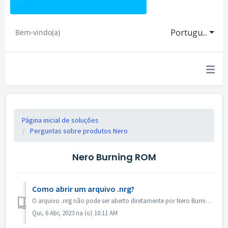
Portugu...
Bem-vindo(a)
Página inicial de soluções
Perguntas sobre produtos Nero
Nero Burning ROM
Como abrir um arquivo .nrg?
O arquivo .nrg não pode ser aberto diretamente por Nero Burning ROM. Você pode queimar seu arquivo .nrg em disco por Nero Burning ROM. Ou usar o software d...
Qui, 6 Abr, 2023 na (o) 10:11 AM