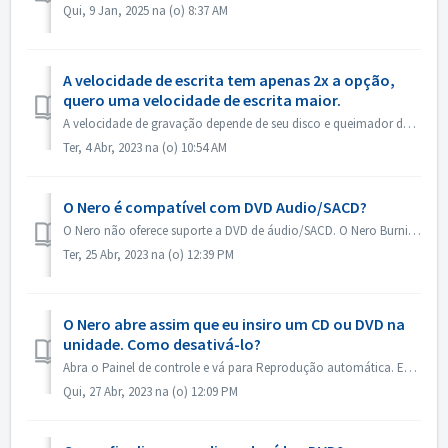
Qui, 9 Jan, 2025 na (o) 8:37 AM
A velocidade de escrita tem apenas 2x a opção,
quero uma velocidade de escrita maior.
A velocidade de gravação depende de seu disco e queimador de disco. Nero Burning ROM detecta automaticamente o queimador de disco e o disco e lista a veloci...
Ter, 4 Abr, 2023 na (o) 10:54 AM
O Nero é compatível com DVD Audio/SACD?
O Nero não oferece suporte a DVD de áudio/SACD. O Nero Burning ROM suporta apenas a gravação de CD de áudio em 44100 hz.
Ter, 25 Abr, 2023 na (o) 12:39 PM
O Nero abre assim que eu insiro um CD ou DVD na
unidade. Como desativá-lo?
Abra o Painel de controle e vá para Reprodução automática. Encontre a configuração de cada DVD ou CD. Defina como "Ask me every time" (Perguntar s...
Qui, 27 Abr, 2023 na (o) 12:09 PM