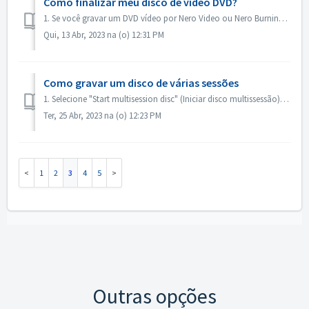
Como finalizar meu disco de vídeo DVD?
1. Se você gravar um DVD vídeo por Nero Video ou Nero Burning ROM, o disco será finalizado automaticamente e será reproduzido na maioria dos aparelhos. 2. ...
Qui, 13 Abr, 2023 na (o) 12:31 PM
Como gravar um disco de várias sessões
1. Selecione "Start multisession disc" (Iniciar disco multissessão) para a primeira gravação. 2. Insira o disco gravado novamente. Selecione...
Ter, 25 Abr, 2023 na (o) 12:23 PM
1
2
3
4
5
Outras opções