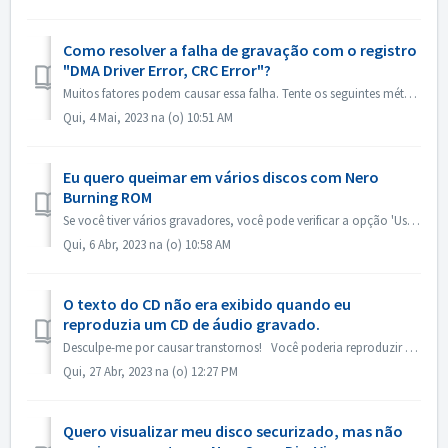
Como resolver a falha de gravação com o registro
"DMA Driver Error, CRC Error"?
Muitos fatores podem causar essa falha. Tente os seguintes métodos: 1. Troque os cabos de dados no gravador; 2. Se estiver usando um gravador de unidade de...
Qui, 4 Mai, 2023 na (o) 10:51 AM
Eu quero queimar em vários discos com Nero
Burning ROM
Se você tiver vários gravadores, você pode verificar a opção 'Use vários gravadores' na guia Queimar antes de queimar. Se você não tiver vários ...
Qui, 6 Abr, 2023 na (o) 10:58 AM
O texto do CD não era exibido quando eu
reproduzia um CD de áudio gravado.
Desculpe-me por causar transtornos! Você poderia reproduzir com o Nero MediaHome e verificar os metadados? Seus reprodutores devem suportar a leitura de t...
Qui, 27 Abr, 2023 na (o) 12:27 PM
Quero visualizar meu disco securizado, mas não