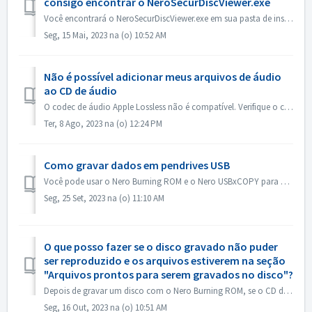
consigo encontrar o NeroSecurDiscViewer.exe
Você encontrará o NeroSecurDiscViewer.exe em sua pasta de instalação, algo como: C:\Programs (x86)\Nero\Nero 2023\Nero Burning ROM\SecurDisc Também deve ha...
Seg, 15 Mai, 2023 na (o) 10:52 AM
Não é possível adicionar meus arquivos de áudio
ao CD de áudio
O codec de áudio Apple Lossless não é compatível. Verifique o codec de áudio de seus arquivos. Ou envie-os para nós para verificação.
Ter, 8 Ago, 2023 na (o) 12:24 PM
Como gravar dados em pendrives USB
Você pode usar o Nero Burning ROM e o Nero USBxCOPY para gravar dados em pendrives/cartões USB. No Nero Burning ROM, "Raspberry Pi OS" e "ISO...
Seg, 25 Set, 2023 na (o) 11:10 AM
O que posso fazer se o disco gravado não puder
ser reproduzido e os arquivos estiverem na seção
"Arquivos prontos para serem gravados no disco"?
Depois de gravar um disco com o Nero Burning ROM, se o CD de áudio não puder ser reproduzido no CD player, abra o disco no Windows Explorer para verificar o...
Seg, 16 Out, 2023 na (o) 10:51 AM