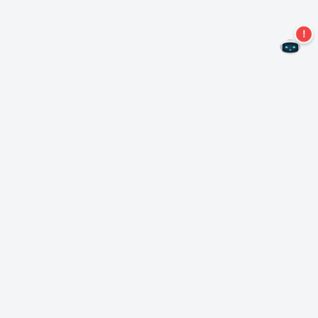
Não perca mais ofertas!
Assine nossa newsletter
Assinar
Sobre Nero
Copyright
Centro de Imprensa
Privacidade
Clientes comerciais
Termos e Condições