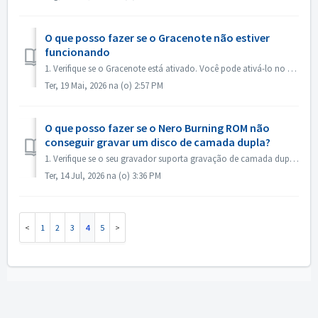
O que posso fazer se o Gracenote não estiver
funcionando
1. Verifique se o Gracenote está ativado. Você pode ativá-lo no menu “Arquivo->Opções->Banco de dados”, marcando a opção “Ativar acesso ao banco de da...
Ter, 19 Mai, 2026 na (o) 2:57 PM
O que posso fazer se o Nero Burning ROM não
conseguir gravar um disco de camada dupla?
1. Verifique se o seu gravador suporta gravação de camada dupla. 2. Reduza a velocidade de gravação: a gravação em alta velocidade pode fazer com que a...
Ter, 14 Jul, 2026 na (o) 3:36 PM
1
2
3
4
5