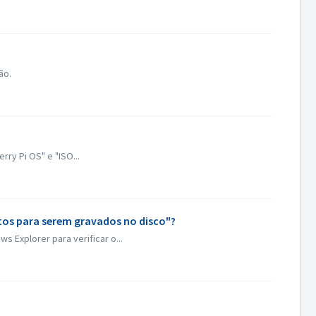
ão.
y Pi OS" e "ISO...
ntos para serem gravados no disco"?
 Explorer para verificar o...