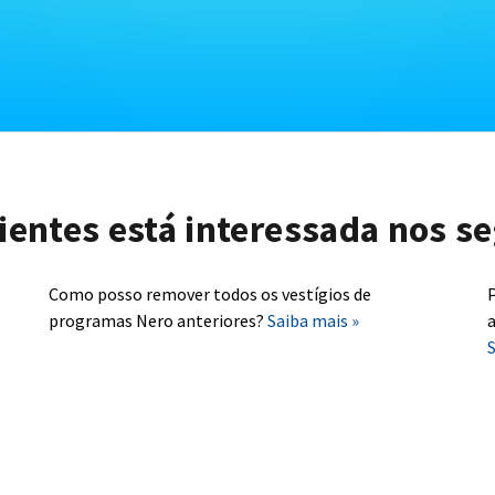
lientes está interessada nos se
Como posso remover todos os vestígios de
P
programas Nero anteriores?
Saiba mais »
a
S