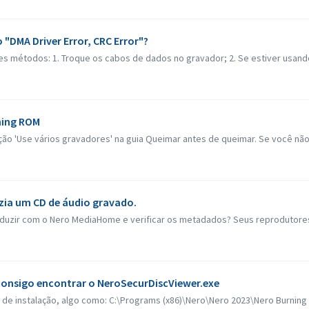
 "DMA Driver Error, CRC Error"?
es métodos: 1. Troque os cabos de dados no gravador; 2. Se estiver usand
ning ROM
ão 'Use vários gravadores' na guia Queimar antes de queimar. Se você não ti
zia um CD de áudio gravado.
uzir com o Nero MediaHome e verificar os metadados? Seus reprodutores d
consigo encontrar o NeroSecurDiscViewer.exe
de instalação, algo como: C:\Programs (x86)\Nero\Nero 2023\Nero Burnin