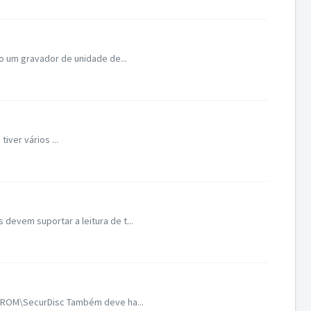
o um gravador de unidade de...
ver vários ...
evem suportar a leitura de t...
g ROM\SecurDisc Também deve ha...