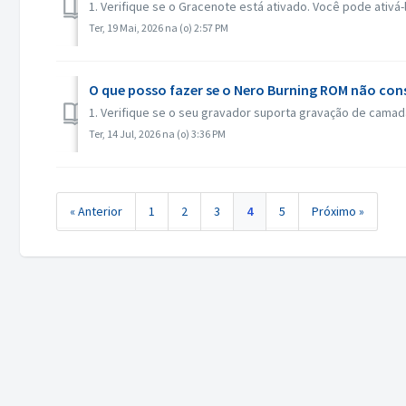
1. Verifique se o Gracenote está ativado. Você pode ativ
Ter, 19 Mai, 2026 na (o) 2:57 PM
O que posso fazer se o Nero Burning ROM não con
1. Verifique se o seu gravador suporta gravação de camada
Ter, 14 Jul, 2026 na (o) 3:36 PM
« Anterior
1
2
3
4
5
Próximo »