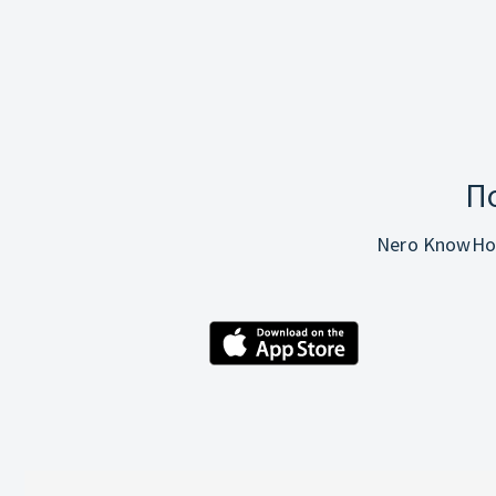
П
Nero KnowHo