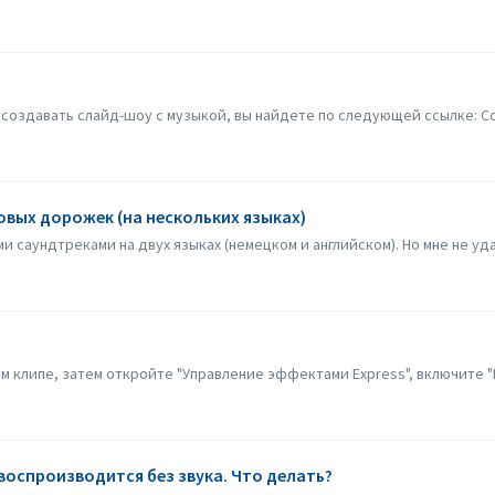
создавать слайд-шоу с музыкой, вы найдете по следующей ссылке: Со
овых дорожек (на нескольких языках)
и саундтреками на двух языках (немецком и английском). Но мне не уда
 клипе, затем откройте "Управление эффектами Express", включите "П
воспроизводится без звука. Что делать?