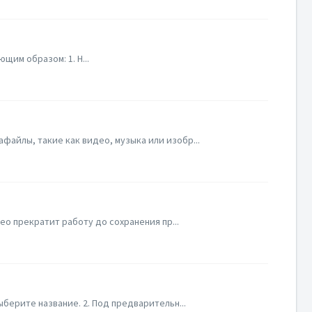
щим образом: 1. Н...
файлы, такие как видео, музыка или изобр...
eo прекратит работу до сохранения пр...
берите название. 2. Под предварительн...