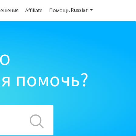
Russian
решения
Affiliate
Помощь
o
ня помочь?