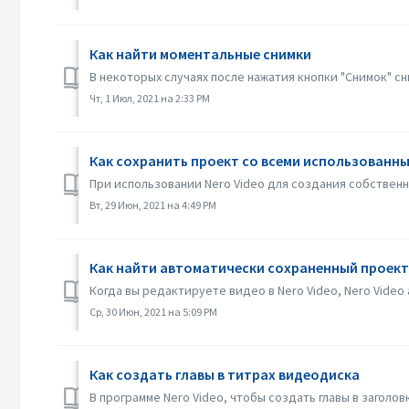
Как найти моментальные снимки
В некоторых случаях после нажатия кнопки "Снимок" сн
Чт, 1 Июл, 2021 на 2:33 PM
Как сохранить проект со всеми использованны
При использовании Nero Video для создания собственн
Вт, 29 Июн, 2021 на 4:49 PM
Как найти автоматически сохраненный проект,
Когда вы редактируете видео в Nero Video, Nero Video
Ср, 30 Июн, 2021 на 5:09 PM
Как создать главы в титрах видеодиска
В программе Nero Video, чтобы создать главы в заголо