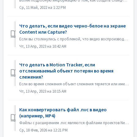
Более подробную информацию о том, как создать слайд-шоу в соответствии с ритмом музыки, вы найдете по следующей ссылке: Создание слайд-шоу в соответствии с ...
Ср, 11 Май, 2022 на 1:22 PM
Что делать, если видео черно-белое на экране
Content или Capture?
Если вы столкнулись с проблемой, что видео воспроизводится черно-белым, но экспорт/запись происходит в цвете, обновите систему windows или драйвер видеокарт...
Чт, 13 Апр, 2023 на 10:42 AM
Что делать в Motion Tracker, если
отслеживаемый объект потерян во время
слежения?
Если во время слежения объект слежения теряется или имеет смещение, вы можете немедленно "остановить слежение", нажать "Увеличить" в лев...
Чт, 13 Апр, 2023 на 10:15 AM
Как конвертировать файл .nvc в видео
(например, MP4)
Файлы с расширением .nvc являются файлами проектов Nero Video, а НЕ готовыми видео. Они содержат инструкции по редактированию и ссылки на исходные медиафайл...
Ср, 18 Фев, 2026 на 12:21 PM