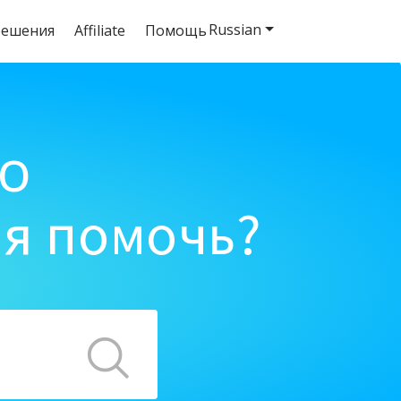
Russian
решения
Affiliate
Помощь
o
ня помочь?