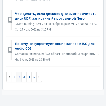
Что делать, если дисковод не смог прочитать
диск UDF, записанный программой Nero
В Nero Burning ROM можно выбрать различные варианты компиляции. Если вы записали диск UDF, но совместимость вашего дисковода и UDF не очень хорошая, это м...
Ср, 17 Ноя, 2021 на 3:10 PM
Почему не существует опции записи в ISO для
Audio CD?
Согласно Википедии: "ISO-образы не способны сохранять и воссоздавать CD-Audio диски, из-за того, что CD-Audio диски не используют компьютерную файлову...
Чт, 6 Апр, 2023 на 10:30 AM
1
2
3
4
5