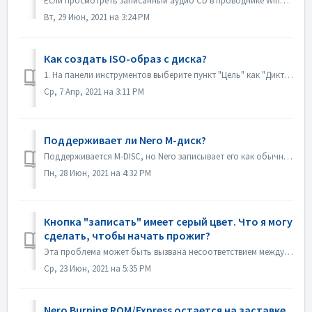
Если просмотреть записанный аудио CD в проводнике Windows, он будет отображаться как дорожка 01, дорожка 02. Это соответствует ожиданиям: Если воспроизве...
Вт, 29 Июн, 2021 на 3:24 PM
Как создать ISO-образ с диска?
1. На панели инструментов выберите пункт "Цель" как "Диктофон изображений". 2. Вставьте исходный диск в дисковод. Нажмите кнопку Копи...
Ср, 7 Апр, 2021 на 3:11 PM
Поддерживает ли Nero M-диск?
Поддерживается M-DISC, но Nero записывает его как обычные диски. Для этого не существует специальной обработки.
Пн, 28 Июн, 2021 на 4:32 PM
Кнопка "записать" имеет серый цвет. Что я могу
сделать, чтобы начать прожиг?
Эта проблема может быть вызвана несоответствием между файлом проекта и типом вашего проекта. Пожалуйста, попробуйте другие типы проектов, чтобы проверить, н...
Ср, 23 Июн, 2021 на 5:35 PM
Nero Burning ROM/Express остается на заставке