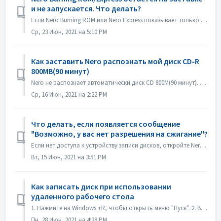
и не запускается. Что делать?
Если Nero Burning ROM или Nero Express показывает только заставку, но без окна приложения, проверьте, не работает ли на вашем компьютере какой-либо дисковод...
Ср, 23 Июн, 2021 на 5:10 PM
Как заставить Nero распознать мой диск CD-R
800MB(90 минут)
Nero не распознает автоматически диск CD 800M(90 минут). Он по-прежнему распознается как 700M(80 минут). Если вам нужно записать полный диск с данными почт...
Ср, 16 Июн, 2021 на 2:22 PM
Что делать, если появляется сообщение
"Возможно, у вас нет разрешения на сжигание"?
Если нет доступа к устройству записи дисков, откройте Nero Burning ROM или Nero Express, появится сообщение об ошибке. Как решить эту проблему: Под уч...
Вт, 15 Июн, 2021 на 3:51 PM
Как записать диск при использовании
удаленного рабочего стола
1. Нажмите на Windows +R, чтобы открыть меню "Пуск". 2. Введите gpedit.msc в поле поиска и нажмите клавишу [Enter] на клавиатуре. Откроется редак...
Пн, 28 Июн, 2021 на 4:28 PM