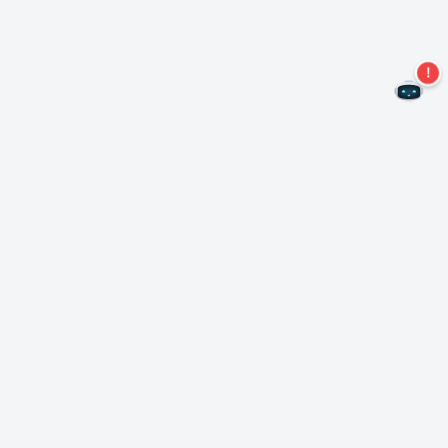
Не пропустите новые предложения!
Подписаться на нашу рассылку
Подписаться
О Неро
Copyright