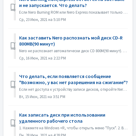
и не запускается. Что делать?
Если Nero Burning ROM или Nero Express показывает только заставку, но без окна приложения, проверьте, не работает ли на вашем компьютере какой-либо дисковод...
Ср, 23 Июн, 2021 на 5:10 PM
Как заставить Nero распознать мой диск CD-R
800MB(90 минут)
Nero не распознает автоматически диск CD 800M(90 минут). Он по-прежнему распознается как 700M(80 минут). Если вам нужно записать полный диск с данными почт...
Ср, 16 Июн, 2021 на 2:22 PM
Что делать, если появляется сообщение
"Возможно, у вас нет разрешения на сжигание"?
Если нет доступа к устройству записи дисков, откройте Nero Burning ROM или Nero Express, появится сообщение об ошибке. Как решить эту проблему: Под уч...
Вт, 15 Июн, 2021 на 3:51 PM
Как записать диск при использовании
удаленного рабочего стола
1. Нажмите на Windows +R, чтобы открыть меню "Пуск". 2. Введите gpedit.msc в поле поиска и нажмите клавишу [Enter] на клавиатуре. Откроется редак...
Пн, 28 Июн, 2021 на 4:28 PM