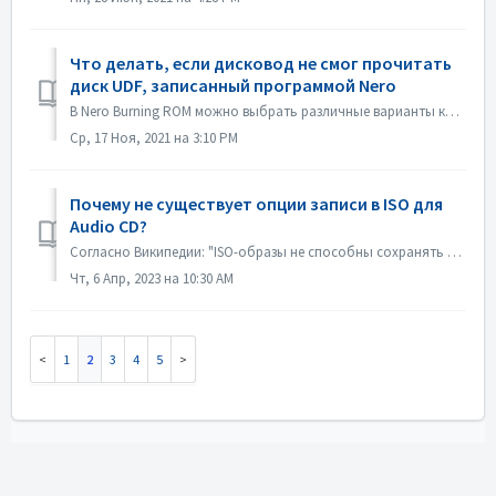
Что делать, если дисковод не смог прочитать
диск UDF, записанный программой Nero
В Nero Burning ROM можно выбрать различные варианты компиляции. Если вы записали диск UDF, но совместимость вашего дисковода и UDF не очень хорошая, это м...
Ср, 17 Ноя, 2021 на 3:10 PM
Почему не существует опции записи в ISO для
Audio CD?
Согласно Википедии: "ISO-образы не способны сохранять и воссоздавать CD-Audio диски, из-за того, что CD-Audio диски не используют компьютерную файлову...
Чт, 6 Апр, 2023 на 10:30 AM
1
2
3
4
5