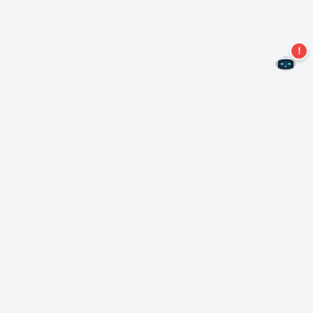
Не пропустите новые предложения!
Подписаться на нашу рассылку
Подписаться
О Неро
Copyright