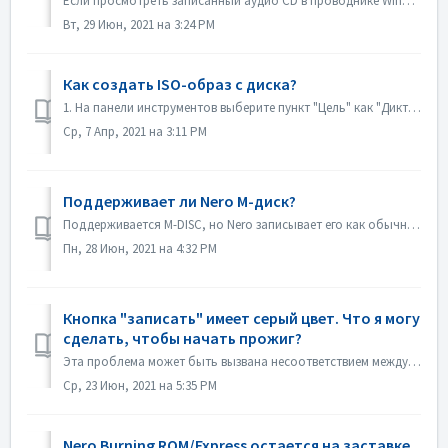
Если просмотреть записанный аудио CD в проводнике Windows, он будет отображаться как дорожка 01, дорожка 02. Это соответствует ожиданиям: Если воспроизве...
Вт, 29 Июн, 2021 на 3:24 PM
Как создать ISO-образ с диска?
1. На панели инструментов выберите пункт "Цель" как "Диктофон изображений". 2. Вставьте исходный диск в дисковод. Нажмите кнопку Копи...
Ср, 7 Апр, 2021 на 3:11 PM
Поддерживает ли Nero M-диск?
Поддерживается M-DISC, но Nero записывает его как обычные диски. Для этого не существует специальной обработки.
Пн, 28 Июн, 2021 на 4:32 PM
Кнопка "записать" имеет серый цвет. Что я могу
сделать, чтобы начать прожиг?
Эта проблема может быть вызвана несоответствием между файлом проекта и типом вашего проекта. Пожалуйста, попробуйте другие типы проектов, чтобы проверить, н...
Ср, 23 Июн, 2021 на 5:35 PM
Nero Burning ROM/Express остается на заставке