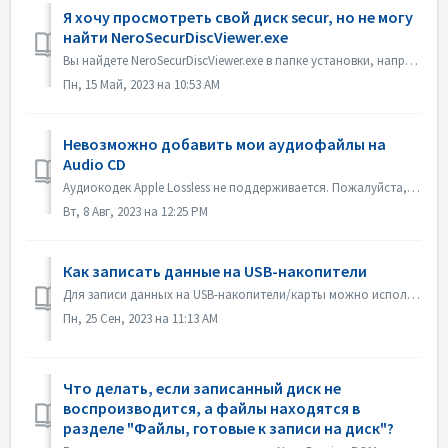
Я хочу просмотреть свой диск secur, но не могу
найти NeroSecurDiscViewer.exe
Вы найдете NeroSecurDiscViewer.exe в папке установки, например: C:\Programs (x86)\Nero\Nero 2023\Nero Burning ROM\SecurDisc На диске также должен быть файл...
Пн, 15 Май, 2023 на 10:53 AM
Невозможно добавить мои аудиофайлы на
Audio CD
Аудиокодек Apple Lossless не поддерживается. Пожалуйста, проверьте аудиокодек ваших файлов. Или пришлите его нам для проверки.
Вт, 8 Авг, 2023 на 12:25 PM
Как записать данные на USB-накопители
Для записи данных на USB-накопители/карты можно использовать программы Nero Burning ROM и Nero USBxCOPY. В программе Nero Burning ROM в разделе "USB-на...
Пн, 25 Сен, 2023 на 11:13 AM
Что делать, если записанный диск не
воспроизводится, а файлы находятся в
разделе "Файлы, готовые к записи на диск"?