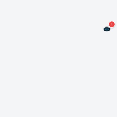
Не пропустите новые предложения!
Подписаться на нашу рассылку
Подписаться
О Неро
Copyright