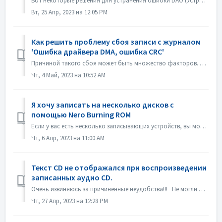
Вот некоторые решения для устранения ошибки DAO (Устройство недоступно). Обновление или откат прошивки драйвера В основном эта проблема возникает после об...
Вт, 25 Апр, 2023 на 12:05 PM
Как решить проблему сбоя записи с журналом
'Ошибка драйвера DMA, ошибка CRC'
Причиной такого сбоя может быть множество факторов. Пожалуйста, попробуйте следующие методы: 1. Отсоедините кабели передачи данных на устройстве прожига; 2...
Чт, 4 Май, 2023 на 10:52 AM
Я хочу записать на несколько дисков с
помощью Nero Burning ROM
Если у вас есть несколько записывающих устройств, вы можете отметить опцию "Использовать несколько записывающих устройств" на вкладке Burn перед з...
Чт, 6 Апр, 2023 на 11:00 AM
Текст CD не отображался при воспроизведении
записанных аудио CD.
Очень извиняюсь за причиненные неудобства!!! Не могли бы вы воспроизвести диск с помощью Nero MediaHome и проверить метаданные? Ваши проигрыватели должны ...
Чт, 27 Апр, 2023 на 12:28 PM