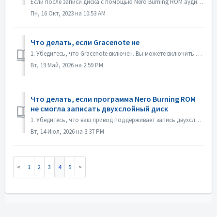
Если после записи диска с помощью Nero Burning ROM аудио CD не воспроизводится CD-плеером, откройте диск в проводнике Windows и проверьте файлы. Если все...
Пн, 16 Окт, 2023 на 10:53 AM
Что делать, если Gracenote не
1. Убедитесь, что Gracenote включен. Вы можете включить его в меню «Файл->Настройки->База данных», установив флажок «Включить доступ к онлайн-базе дан...
Вт, 19 Май, 2026 на 2:59 PM
Что делать, если программа Nero Burning ROM
не смогла записать двухслойный диск
1. Убедитесь, что ваш привод поддерживает запись двухслойных дисков. 2. Уменьшите скорость записи: запись на высокой скорости может привести к сбою при...
Вт, 14 Июл, 2026 на 3:37 PM
1
2
3
4
5