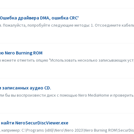
'Ошибка драйвера DMA, ошибка CRC'
. Пожалуйста, попробуйте следующие методы: 1. Отсоедините кабели 
ю Nero Burning ROM
ы можете отметить опцию "Использовать несколько записывающих устро
и записанных аудио CD.
гли бы вы воспроизвести диск с помощью Nero MediaHome и проверить
 найти NeroSecurDiscViewer.exe
 например: C:\Programs (x86)\Nero\Nero 2023\Nero Burning ROM\SecurDi