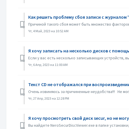
Как решить проблему сбоя записи с журналом 
Причиной такого сбоя может быть множество факторов
Чт, 4 Май, 2023 на 10:52 AM
Я хочу записать на несколько дисков с помощь
Если у вас есть несколько записывающих устройств, в
Чт, 6 Апр, 2023 на 11:00 AM
Текст CD не отображался при воспроизведени
Очень извиняюсь за причиненные неудобства!!! Не мо
Чт, 27 Апр, 2023 на 12:28 PM
Я хочу просмотреть свой диск secur, но не могу
Вы найдете NeroSecurDiscViewer.exe в папке установки,