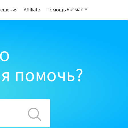
Russian
решения
Affiliate
Помощь
o
ня помочь?