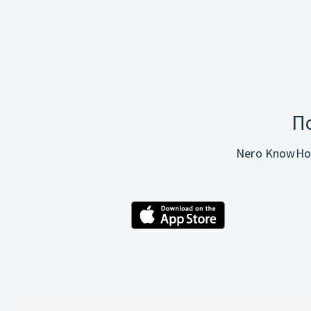
П
Nero KnowHo