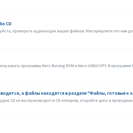
io CD
уйста, проверьте аудиокодек ваших файлов. Или пришлите его нам дл
льзовать программы Nero Burning ROM и Nero USBxCOPY. В программе Ne
водится, а файлы находятся в разделе "Файлы, готовые к з
аудио CD не воспроизводится CD-плеером, откройте диск в проводнике