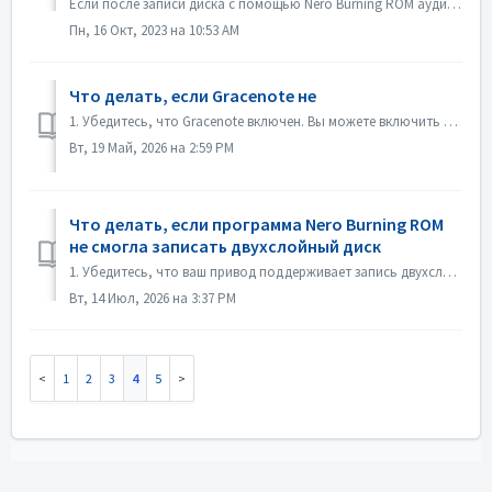
Если после записи диска с помощью Nero Burning ROM аудио CD не воспроизводится CD-плеером, откройте диск в проводнике Windows и проверьте файлы. Если все...
Пн, 16 Окт, 2023 на 10:53 AM
Что делать, если Gracenote не
1. Убедитесь, что Gracenote включен. Вы можете включить его в меню «Файл->Настройки->База данных», установив флажок «Включить доступ к онлайн-базе дан...
Вт, 19 Май, 2026 на 2:59 PM
Что делать, если программа Nero Burning ROM
не смогла записать двухслойный диск
1. Убедитесь, что ваш привод поддерживает запись двухслойных дисков. 2. Уменьшите скорость записи: запись на высокой скорости может привести к сбою при...
Вт, 14 Июл, 2026 на 3:37 PM
1
2
3
4
5