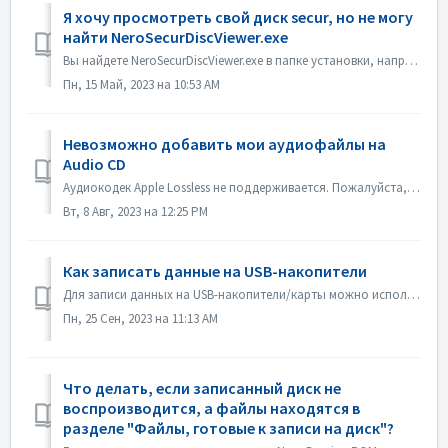
Я хочу просмотреть свой диск secur, но не могу
найти NeroSecurDiscViewer.exe
Вы найдете NeroSecurDiscViewer.exe в папке установки, например: C:\Programs (x86)\Nero\Nero 2023\Nero Burning ROM\SecurDisc На диске также должен быть файл...
Пн, 15 Май, 2023 на 10:53 AM
Невозможно добавить мои аудиофайлы на
Audio CD
Аудиокодек Apple Lossless не поддерживается. Пожалуйста, проверьте аудиокодек ваших файлов. Или пришлите его нам для проверки.
Вт, 8 Авг, 2023 на 12:25 PM
Как записать данные на USB-накопители
Для записи данных на USB-накопители/карты можно использовать программы Nero Burning ROM и Nero USBxCOPY. В программе Nero Burning ROM в разделе "USB-на...
Пн, 25 Сен, 2023 на 11:13 AM
Что делать, если записанный диск не
воспроизводится, а файлы находятся в
разделе "Файлы, готовые к записи на диск"?