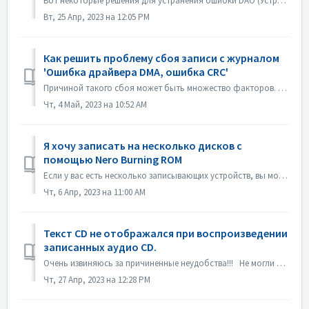
Вот некоторые решения для устранения ошибки DAO (Устройство недоступно). Обновление или откат прошивки драйвера В основном эта проблема возникает после об...
Вт, 25 Апр, 2023 на 12:05 PM
Как решить проблему сбоя записи с журналом
'Ошибка драйвера DMA, ошибка CRC'
Причиной такого сбоя может быть множество факторов. Пожалуйста, попробуйте следующие методы: 1. Отсоедините кабели передачи данных на устройстве прожига; 2...
Чт, 4 Май, 2023 на 10:52 AM
Я хочу записать на несколько дисков с
помощью Nero Burning ROM
Если у вас есть несколько записывающих устройств, вы можете отметить опцию "Использовать несколько записывающих устройств" на вкладке Burn перед з...
Чт, 6 Апр, 2023 на 11:00 AM
Текст CD не отображался при воспроизведении
записанных аудио CD.
Очень извиняюсь за причиненные неудобства!!! Не могли бы вы воспроизвести диск с помощью Nero MediaHome и проверить метаданные? Ваши проигрыватели должны ...
Чт, 27 Апр, 2023 на 12:28 PM