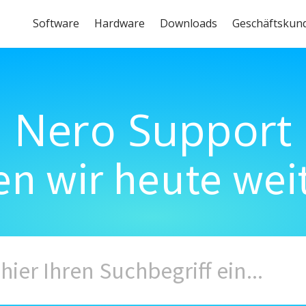
Software
Hardware
Downloads
Geschäftskun
Nero Support
n wir heute wei