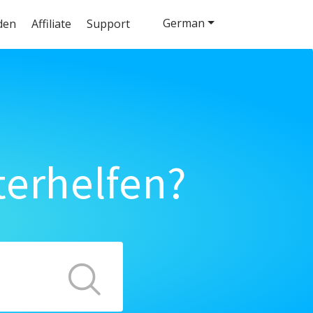
German
den
Affiliate
Support
terhelfen?