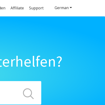
German
den
Affiliate
Support
terhelfen?