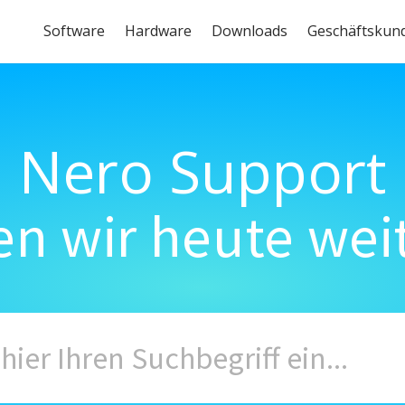
Software
Hardware
Downloads
Geschäftskun
Nero Support
n wir heute wei