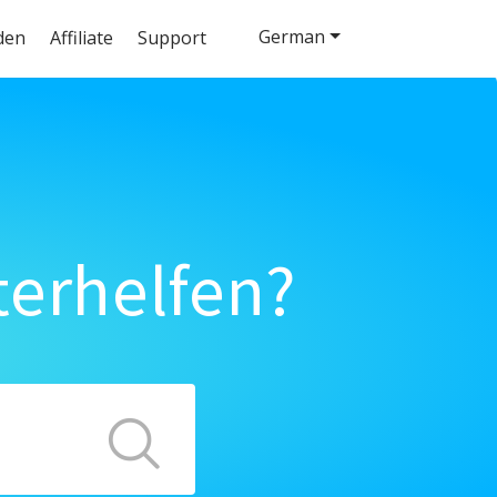
German
den
Affiliate
Support
terhelfen?