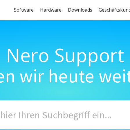
Software
Hardware
Downloads
Geschäftskun
Nero Support
n wir heute wei