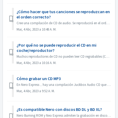
¿Cómo hacer que tus canciones se reproduzcan en
el orden correcto?
Cree una compilación de CD de audio. Se reproducirá en el orden en que agregó los archivos. Si crea con otra compilación que se quemará en realidad un disco...
Mar, 4 Abr, 2023 a 10:48 A. M.
¿Por qué no se puede reproducir el CD en mi
coche/reproductor?
Muchos reproductores de CD no pueden leer CD regrabables (CD-RW). Por lo tanto, debes utilizar CD-ROM normales para grabar CD de audio.
Mar, 4 Abr, 2023 a 10:16 A. M.
Cómo grabar un CD MP3
En Nero Express，hay una compilación Juckbox Audio CD que crea un CD con todos sus archivos MP3, WMA, o Nero AAC favoritos que se pueden reproducir en cualqu...
Mar, 4 Abr, 2023 a 9:52 A. M.
¿Es compatible Nero con discos BD DL y BD XL?
Nero Burning ROM y Neo Express admiten la grabación en discos BD DL (50 GB) y BD XL (100 GB y 128 GB). Nero Video permite grabar discos BD DL (50 GB). No es...