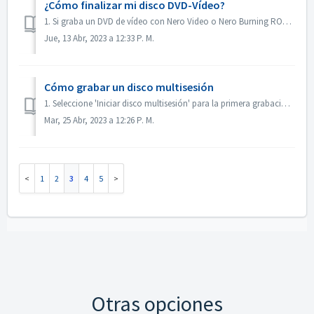
¿Cómo finalizar mi disco DVD-Vídeo?
1. Si graba un DVD de vídeo con Nero Video o Nero Burning ROM, el disco se finalizará automáticamente y se podrá reproducir en la mayoría de los reproductor...
Jue, 13 Abr, 2023 a 12:33 P. M.
Cómo grabar un disco multisesión
1. Seleccione 'Iniciar disco multisesión' para la primera grabación. 2. Vuelva a insertar el disco grabado. Seleccione 'Continuar disco multi...
Mar, 25 Abr, 2023 a 12:26 P. M.
1
2
3
4
5
Otras opciones