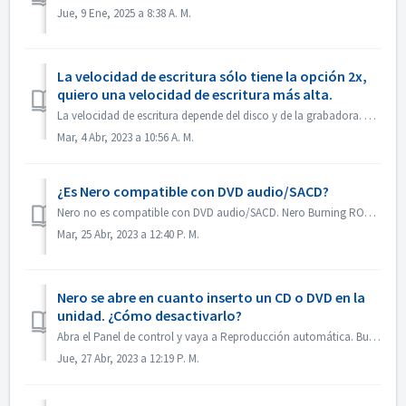
Jue, 9 Ene, 2025 a 8:38 A. M.
La velocidad de escritura sólo tiene la opción 2x,
quiero una velocidad de escritura más alta.
La velocidad de escritura depende del disco y de la grabadora. Nero Burning ROM detecta automáticamente la grabadora y el disco y muestra la velocidad de es...
Mar, 4 Abr, 2023 a 10:56 A. M.
¿Es Nero compatible con DVD audio/SACD?
Nero no es compatible con DVD audio/SACD. Nero Burning ROM sólo admite la grabación de CD de audio en 44100 hz.
Mar, 25 Abr, 2023 a 12:40 P. M.
Nero se abre en cuanto inserto un CD o DVD en la
unidad. ¿Cómo desactivarlo?
Abra el Panel de control y vaya a Reproducción automática. Busca la configuración de cada DVD o CD. Selecciona "Preguntarme cada vez" o "No r...
Jue, 27 Abr, 2023 a 12:19 P. M.