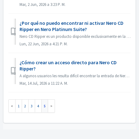
Mar, 2 Jun, 2026 a 3:23 P. M.
¿Por qué no puedo encontrar ni activar Nero CD
Ripper en Nero Platinum Suite?
Nero CD Ripper es un producto disponible exclusivamente en la Tienda de Microsoft (https://apps.microsoft.com/detail/9NSNQ0CPD06G) y no está incluido en Ner...
Lun, 22 Jun, 2026 a 4:21 P. M.
¿Cómo crear un acceso directo para Nero CD
Ripper?
A algunos usuarios les resulta difícil encontrar la entrada de Nero CD Ripper y tienen que ir a la Tienda de Microsoft cada vez que quieren abrirlo. De hec...
Mar, 14 Jul, 2026 a 11:22 A. M.
1
2
3
4
5