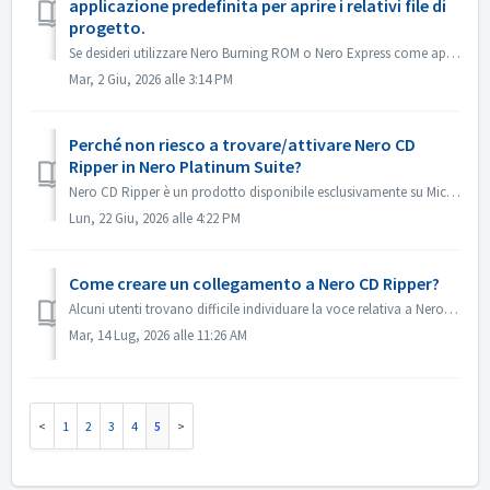
applicazione predefinita per aprire i relativi file di
progetto.
Se desideri utilizzare Nero Burning ROM o Nero Express come applicazione predefinita per aprire i file di progetto di Nero Burning ROM o i progetti di Nero ...
Mar, 2 Giu, 2026 alle 3:14 PM
Perché non riesco a trovare/attivare Nero CD
Ripper in Nero Platinum Suite?
Nero CD Ripper è un prodotto disponibile esclusivamente su Microsoft Store (https://apps.microsoft.com/detail/9NSNQ0CPD06G) e non è incluso in Nero Platinum...
Lun, 22 Giu, 2026 alle 4:22 PM
Come creare un collegamento a Nero CD Ripper?
Alcuni utenti trovano difficile individuare la voce relativa a Nero CD Ripper e devono accedere ogni volta al Microsoft Store per aprirlo. In realtà, una v...
Mar, 14 Lug, 2026 alle 11:26 AM
1
2
3
4
5