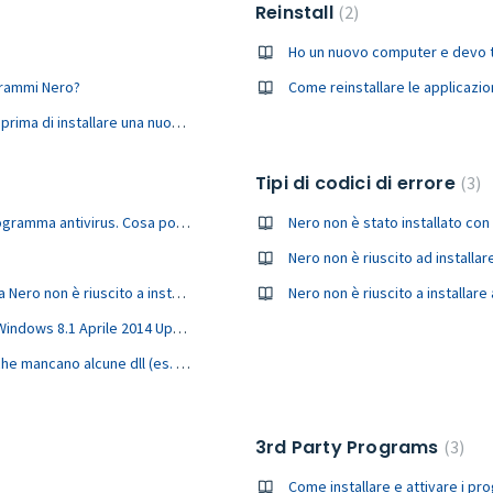
Reinstall
2
Ho un nuovo computer e devo tr
grammi Nero?
Come reinstallare le applicazio
È necessario disinstallare una versione precedente di Nero prima di installare una nuova versione del prodotto?
Tipi di codici di errore
3
Nero Start and TuneItUp non funziona o è bloccato da un programma antivirus. Cosa posso fare?
Nero non è stato installato con
Nero non è riuscito ad installa
Ho mai usato alcuni strumenti per pulire il software Nero. Ora Nero non è riuscito a installare
Nero non è riuscito a installare con il messaggio "Installare Windows 8.1 Aprile 2014 Update" su Windows 8.1
Le applicazioni di Nero non riescono a funzionare e dicono che mancano alcune dll (es. MSVCP140.dll, api-ms-win-crt-runtime-l1-1-0.dll, ecc.
3rd Party Programs
3
Come installare e attivare i 