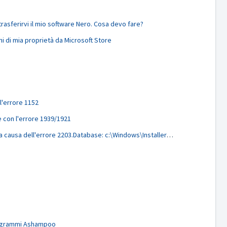
asferirvi il mio software Nero. Cosa devo fare?
ni di mia proprietà da Microsoft Store
 l'errore 1152
re con l'errore 1939/1921
Nero non è riuscito a installare a causa dell'errore 2203.Database: c:\Windows\Installer\*****.ipi. non può aprire il file di database. Errore di sistema -214728287035
programmi Ashampoo