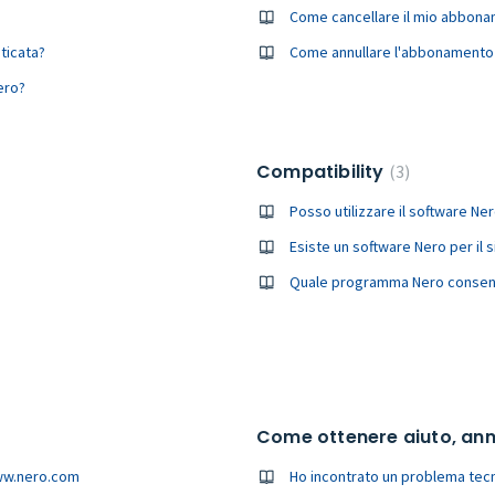
Come cancellare il mio abbona
ticata?
Come annullare l'abbonamento a
ero?
Compatibility
3
Posso utilizzare il software Ne
Esiste un software Nero per il 
Quale programma Nero consente
Come ottenere aiuto, annul
 www.nero.com