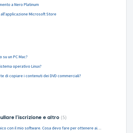
mento a Nero Platinum
ll'applicazione Microsoft Store
ro su un PC Mac?
sistema operativo Linux?
 di copiare i contenuti dei DVD commerciali?
lare l'iscrizione e altro
5
Ho incontrato un problema tecnico con il mio software. Cosa devo fare per ottenere aiuto?