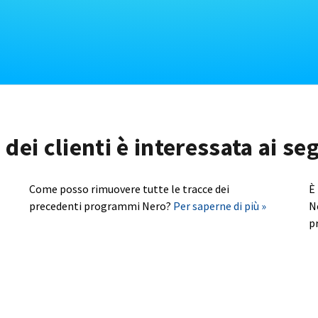
dei clienti è interessata ai s
Come posso rimuovere tutte le tracce dei
È
precedenti programmi Nero?
Per saperne di più »
N
p