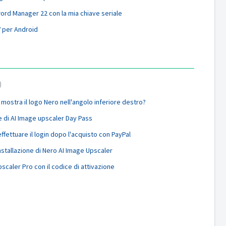
rd Manager 22 con la mia chiave seriale
V per Android
mostra il logo Nero nell'angolo inferiore destro?
e di AI Image upscaler Day Pass
fettuare il login dopo l'acquisto con PayPal
nstallazione di Nero AI Image Upscaler
caler Pro con il codice di attivazione