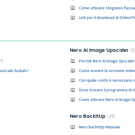
Come attivare Steganos Passwo
Link per il download di OnlineT
Nero AI Image Upscaler
5
r?
Perché Nero AI Image Upscaler 
musicale Audials?
Come avviare la versione onlin
Con quale conto è necessario ef
Dove trovare il programma di i
Come attivare Nero AI Image Ups
Nero BackItUp
19
Nero BackItUp Manuale