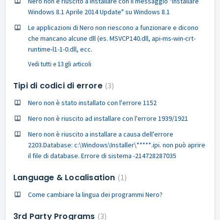
Nero non è riuscito a installare con il messaggio "Installare
Windows 8.1 Aprile 2014 Update" su Windows 8.1
Le applicazioni di Nero non riescono a funzionare e dicono
che mancano alcune dll (es. MSVCP140.dll, api-ms-win-crt-
runtime-l1-1-0.dll, ecc.
Vedi tutti e 13 gli articoli
Tipi di codici di errore
3
Nero non è stato installato con l'errore 1152
Nero non è riuscito ad installare con l'errore 1939/1921
Nero non è riuscito a installare a causa dell'errore
2203.Database: c:\Windows\Installer\*****.ipi. non può aprire
il file di database. Errore di sistema -214728287035
Language & Localisation
1
Come cambiare la lingua dei programmi Nero?
3rd Party Programs
3