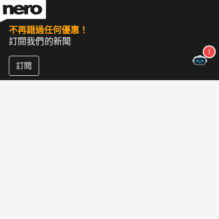
不再錯過任何優惠！
訂閱我們的新聞
訂閱
關於尼祿
版權
新聞中心
數據保護
商業客戶
狀況
聯盟計劃
印記
職業
版本说明
尼祿實驗室（新）
跟著我們
支持