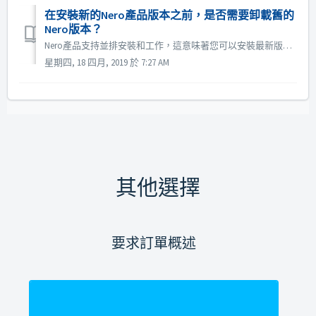
在安裝新的Nero產品版本之前，是否需要卸載舊的
Nero版本？
Nero產品支持並排安裝和工作，這意味著您可以安裝最新版本並在同一系統上保留以前安裝的舊版本。 兩個版本都將在同一系統上運行。我們建議始終使用具有最新功能集的最新產品版本。 * 如果您願意，可以卸載以前的產品版本。 如果您使用的是Windows®10操作系統，請注意必須通過“控制面板&g...
星期四, 18 四月, 2019 於 7:27 AM
其他選擇
要求訂單概述