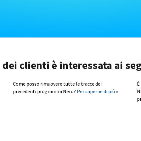
dei clienti è interessata ai s
Come posso rimuovere tutte le tracce dei
È
precedenti programmi Nero?
Per saperne di più »
N
p