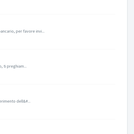
ncario, per favore invi...
, ti preghiam...
erimento dell&#...