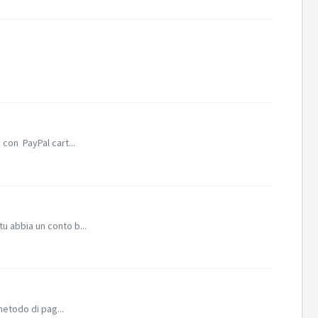
con PayPal cart...
u abbia un conto b...
metodo di pag...