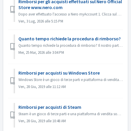
Rimborsi per gli acquisti effettuati sul Nero Official
Store www.nero.com
Dopo aver effettuato l'accesso a Nero myAccount 1. Clicca sul numero di riferimento.2. Nella barra laterale sinistra, clicca sul pulsante “Richiedi rimb...
Ven, 3 Lug, 2026 alle 5:15 PM
Quanto tempo richiede la procedura di rimborso?
Quanto tempo richiede la procedura di rimborso? Il nostro partner di pagamento, 2Checkout (Verifone), verificherà se hai diritto al rimborso e lo elaborerà...
Mer, 25 Mar, 2026 alle 3:04 PM
Rimborsi per acquisti su Windows Store
Windows Store è un gioco di terze parti e piattaforma di vendita di software della società Microsoft. Le loro condizioni di vendita non consentono rimborsi....
Ven, 28 Giu, 2019 alle 11:12 AM
Rimborsi per acquisti di Steam
Steam è un gioco di terze parti e una piattaforma di vendita software di Valve. Normalmente è possibile ottenere un rimborso per qualsiasi prodotto digitale...
Ven, 28 Giu, 2019 alle 10:48 AM