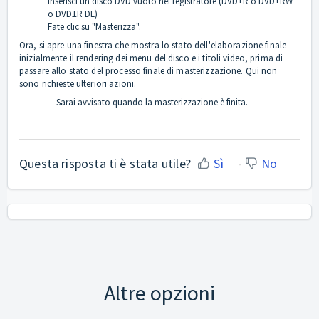
Inserisci un disco DVD vuoto nel registratore (DVD±R o DVD±RW
o DVD±R DL)
Fate clic su "Masterizza".
Ora, si apre una finestra che mostra lo stato dell'elaborazione finale -
inizialmente il rendering dei menu del disco e i titoli video, prima di
passare allo stato del processo finale di masterizzazione. Qui non
sono richieste ulteriori azioni.
Sarai avvisato quando la masterizzazione è finita.
Questa risposta ti è stata utile?
Sì
No
Altre opzioni