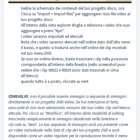
Vedrai la schermata dei contenuti del tuo progetto disco, ora
Clicca su "Import > Import files" per aggiungere i tuoi file video al
tuo progetto disco
All'interno della vista explorer sfoglia e seleziona i video che vuoi
aggiungere e premi "Apri".
I video saranno importati ed elencati
Nota che i video saranno elencati nell'ordine dato dall'alto verso
il basso, e questo si tradurrà anche nell'ordine dei clip mostrati
nel tuo menu DVD
Se vuoi un ordine diverso, basta trascinare i clip nella posizione
corrispondente all'interno della finestra (nello screenshot puoi
vedere che i clip 00022 e 00019 sono stati trascinati in cima
all'elenco)
quando tutto è a posto, cliccate su next
CONSIGLIO
:
non è possibile inserire immagini o sequenze di immagini
direttamente in un progetto DVD-Video. Se hai intenzione di farlo,
assicurati di non aver selezionato nessuno dei tuoi video clip nell'elenco
attuale. Poi clicca su "Modifica". All'interno della modalità di editing
trascinate semplicemente le immagini desiderate nella timeline e
cliccate su 'Next'. La tua sequenza di immagini sarà ora presente come
un video individuale nella lista di clip del tuo progetto DVD e sarà
disponibile come un video regolare per la riproduzione tramite il menu