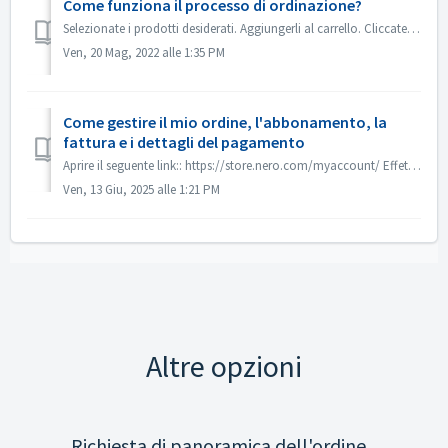
Come funziona il processo di ordinazione?
Selezionate i prodotti desiderati. Aggiungerli al carrello. Cliccate su "Check out". Inserite i vostri dati di contatto e l'indiriz...
Ven, 20 Mag, 2022 alle 1:35 PM
Come gestire il mio ordine, l'abbonamento, la
fattura e i dettagli del pagamento
Aprire il seguente link:: https://store.nero.com/myaccount/ Effettuare l'accesso utilizzando l'indirizzo e-mail utilizzato al momento dell'acq...
Ven, 13 Giu, 2025 alle 1:21 PM
Altre opzioni
Richiesta di panoramica dell'ordine