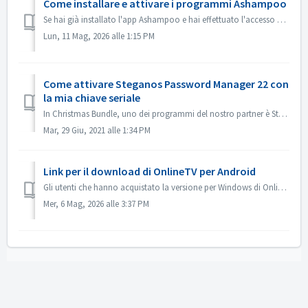
Come installare e attivare i programmi Ashampoo
Se hai già installato l'app Ashampoo e hai effettuato l'accesso con il tuo account, passa direttamente al punto 7. Nota bene: scarica e installa il...
Lun, 11 Mag, 2026 alle 1:15 PM
Come attivare Steganos Password Manager 22 con
la mia chiave seriale
In Christmas Bundle, uno dei programmi del nostro partner è Steganos Password Manager 22. Nell'e-mail con le informazioni sull'ordine, si ottiene la...
Mar, 29 Giu, 2021 alle 1:34 PM
Link per il download di OnlineTV per Android
Gli utenti che hanno acquistato la versione per Windows di OnlineTV 20 possono scaricare la versione per Android dai seguenti link: 32 bit: https://es2g.de/...
Mer, 6 Mag, 2026 alle 3:37 PM