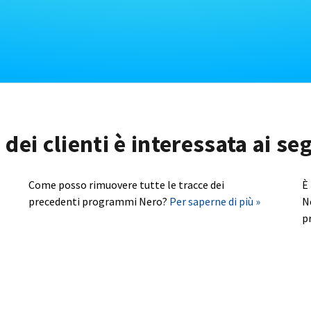
dei clienti è interessata ai s
Come posso rimuovere tutte le tracce dei
È
precedenti programmi Nero?
Per saperne di più »
N
p