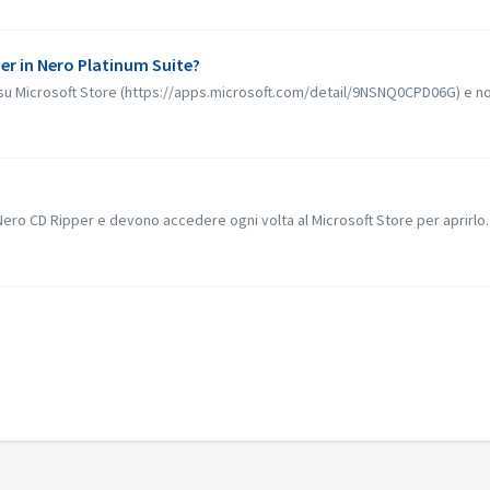
er in Nero Platinum Suite?
u Microsoft Store (https://apps.microsoft.com/detail/9NSNQ0CPD06G) e non 
a Nero CD Ripper e devono accedere ogni volta al Microsoft Store per aprirlo. I