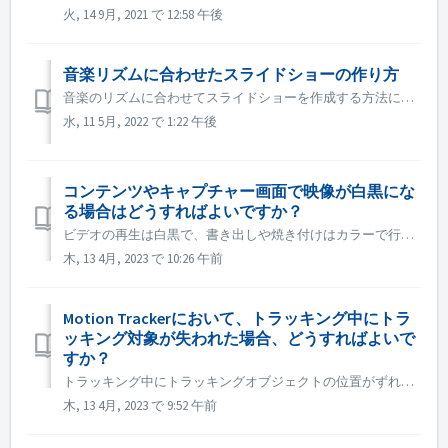
火, 14 9月, 2021 で 12:58 午後
音楽リズムに合わせたスライドショーの作り方
音楽のリズムに合わせてスライドショーを作成する方法については、以下のリンクで詳しくご紹介しています。 音楽のリズムに合わせてスライドショーを作成する
水, 11 5月, 2022 で 1:22 午後
コンテンツやキャプチャー画面で映像が白黒にな
る場合はどうすればよいですか？
ビデオの再生は白黒で、書き出しや焼き付けはカラーで行われる場合、Windowsシステムまたはグラフィックカードのドライバーを最新版に更新してから、再度お試しください。 Windowsシステムまたはグラフィックカードのドライバをアップデートしても問題が解決しない場合は、.dllを交換することもできます、 1....
木, 13 4月, 2023 で 10:26 午前
Motion Trackerにおいて、トラッキング中にトラ
ッキング対象が失われた場合、どうすればよいで
すか？
トラッキング中にトラッキングオブジェクトの位置がずれたり、オフセットが発生した場合は、すぐに「トラッキングを停止」し、左下の「ズームイン」をクリックして、トラッキングがエラーになったフレームを探し、トラッキングボックスを正しい位置に移動させてから、再度「トラッキングを開始」することができます。 正しくトラ...
木, 13 4月, 2023 で 9:52 午前