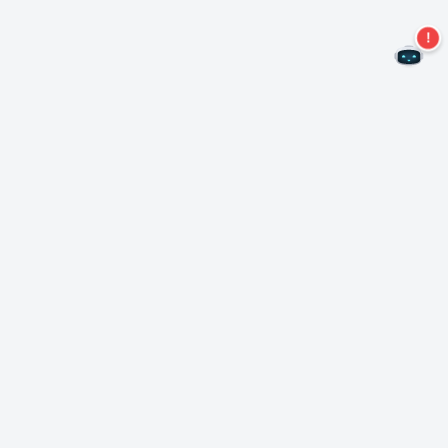
二度とオファーを見逃すことはありません。
ニュースレターを購読する
購読
Neroについて
著作権について
プレスセンター
データ保護