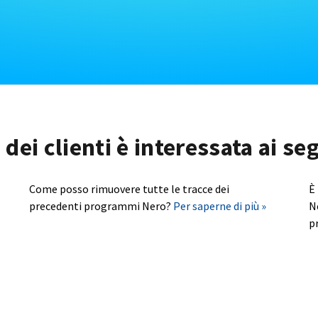
dei clienti è interessata ai s
Come posso rimuovere tutte le tracce dei
È
precedenti programmi Nero?
Per saperne di più »
N
p