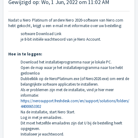
Gewijzigd op: Wo, 1 Jun, 2022 om 11:02 AM
Nadat u Nero Platinum of andere Nero 2020-software van Nero.com
hebt gekocht, krijgt u een e-mail met informatie over uw bestelling:
software Download Link
je 8-bit initiële wachtwoord van je Nero Account.
Hoe in te loggen:
Download het installatieprogramma naar je lokale PC.
Open de map waar je het installatieprogramma naar toe hebt
gedownloa
Dubbelklik op de NeroPlatinum.exe (of Nero2020.exe) om eerst de
belangrijkste software applicaties te installeren.
Als er problemen zijn met de installatie, vind je hier meer
informatie:
https://nerosupport.freshdesk.com/en/support/solutions/folders/
44000653302
Na de installatie, start Nero Start.
Log in met je emailadres .
Dit moet hetzelfde emailadres zijn dat U bij de bestelling heeft
opgegeven.
Initialiseer je wachtwoord.