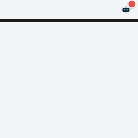
Mis geen aanbiedingen meer!
Abonneer u op onze nieuwsbrief
Inschrijven
Over Nero
Copyright
Perscentrum
Privacy
Zakelijke klanten
Algemene voorwaarden
Affiliate-programma
EULA