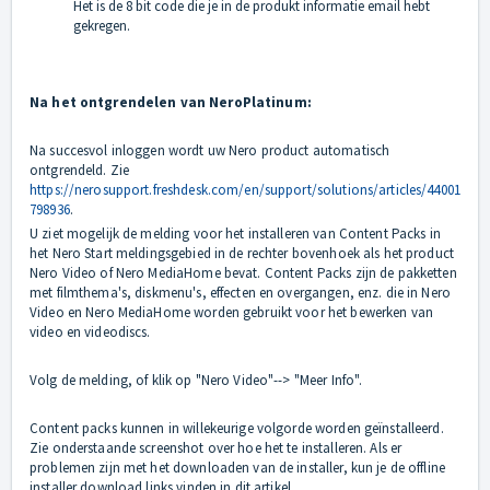
Het is de 8 bit code die je in de produkt informatie email hebt
gekregen.
Na het ontgrendelen van NeroPlatinum:
Na succesvol inloggen wordt uw Nero product automatisch
ontgrendeld. Zie
https://nerosupport.freshdesk.com/en/support/solutions/articles/44001
798936
.
U ziet mogelijk de melding voor het installeren van Content Packs in
het Nero Start meldingsgebied in de rechter bovenhoek als het product
Nero Video of Nero MediaHome bevat. Content Packs zijn de pakketten
met filmthema's, diskmenu's, effecten en overgangen, enz. die in Nero
Video en Nero MediaHome worden gebruikt voor het bewerken van
video en videodiscs.
Volg de melding, of klik op "Nero Video"--> "Meer Info".
Content packs kunnen in willekeurige volgorde worden geïnstalleerd.
Zie onderstaande screenshot over hoe het te installeren. Als er
problemen zijn met het downloaden van de installer, kun je de offline
installer download links vinden in dit artikel.