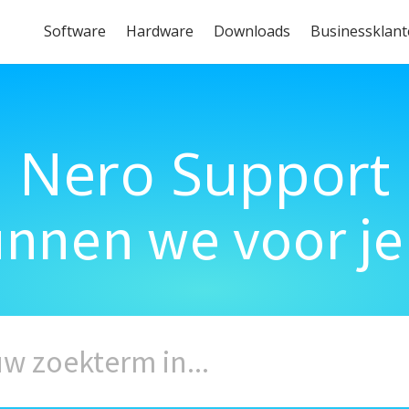
Software
Hardware
Downloads
Businessklan
Nero Support
unnen we voor je