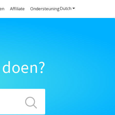
Dutch
ten
Affiliate
Ondersteuning
 doen?