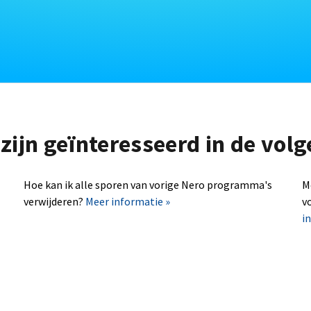
zijn geïnteresseerd in de vo
Hoe kan ik alle sporen van vorige Nero programma's
M
verwijderen?
Meer informatie »
v
i