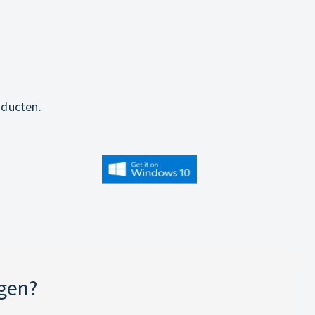
oducten.
jgen?