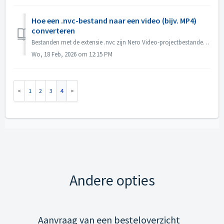
Hoe een .nvc-bestand naar een video (bijv. MP4)
converteren
Bestanden met de extensie .nvc zijn Nero Video-projectbestanden, GEEN voltooide video's. Ze bevatten bewerkingsinstructies en koppelingen naar uw bronme...
Wo, 18 Feb, 2026 om 12:15 PM
1
2
3
4
Andere opties
Aanvraag van een besteloverzicht