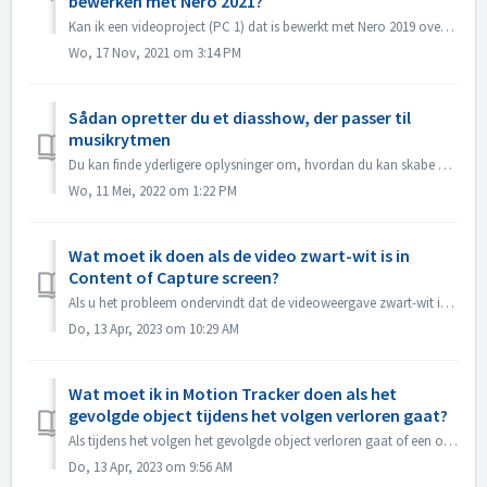
bewerken met Nero 2021?
Kan ik een videoproject (PC 1) dat is bewerkt met Nero 2019 overbrengen naar een andere PC (PC 2) en verder bewerken met Nero 2021? Ja, u kunt project en br...
Wo, 17 Nov, 2021 om 3:14 PM
Sådan opretter du et diasshow, der passer til
musikrytmen
Du kan finde yderligere oplysninger om, hvordan du kan skabe et lide show i takt med musikken på følgende link: Oprettelse af et diasshow efter musikkens ry...
Wo, 11 Mei, 2022 om 1:22 PM
Wat moet ik doen als de video zwart-wit is in
Content of Capture screen?
Als u het probleem ondervindt dat de videoweergave zwart-wit is, maar het exporteren/branden in kleur is, moet u het Windows-systeem of het stuurprogramma v...
Do, 13 Apr, 2023 om 10:29 AM
Wat moet ik in Motion Tracker doen als het
gevolgde object tijdens het volgen verloren gaat?
Als tijdens het volgen het gevolgde object verloren gaat of een offset heeft, kunt u "het volgen onmiddellijk stoppen", klik op "Inzoomen&quo...
Do, 13 Apr, 2023 om 9:56 AM