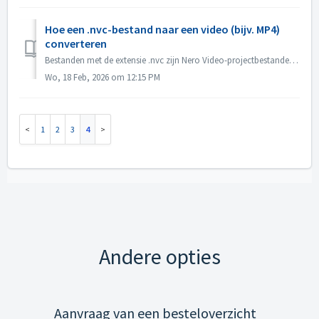
Hoe een .nvc-bestand naar een video (bijv. MP4)
converteren
Bestanden met de extensie .nvc zijn Nero Video-projectbestanden, GEEN voltooide video's. Ze bevatten bewerkingsinstructies en koppelingen naar uw bronme...
Wo, 18 Feb, 2026 om 12:15 PM
1
2
3
4
Andere opties
Aanvraag van een besteloverzicht