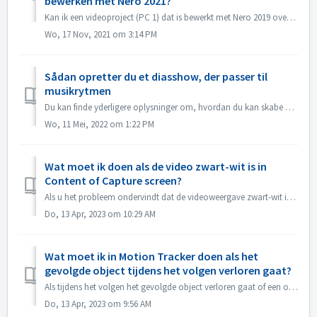
bewerken met Nero 2021?
Kan ik een videoproject (PC 1) dat is bewerkt met Nero 2019 overbrengen naar een andere PC (PC 2) en verder bewerken met Nero 2021? Ja, u kunt project en br...
Wo, 17 Nov, 2021 om 3:14 PM
Sådan opretter du et diasshow, der passer til
musikrytmen
Du kan finde yderligere oplysninger om, hvordan du kan skabe et lide show i takt med musikken på følgende link: Oprettelse af et diasshow efter musikkens ry...
Wo, 11 Mei, 2022 om 1:22 PM
Wat moet ik doen als de video zwart-wit is in
Content of Capture screen?
Als u het probleem ondervindt dat de videoweergave zwart-wit is, maar het exporteren/branden in kleur is, moet u het Windows-systeem of het stuurprogramma v...
Do, 13 Apr, 2023 om 10:29 AM
Wat moet ik in Motion Tracker doen als het
gevolgde object tijdens het volgen verloren gaat?
Als tijdens het volgen het gevolgde object verloren gaat of een offset heeft, kunt u "het volgen onmiddellijk stoppen", klik op "Inzoomen&quo...
Do, 13 Apr, 2023 om 9:56 AM