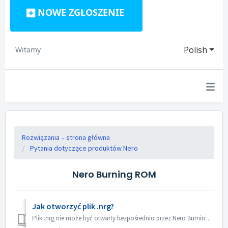
NOWE ZGŁOSZENIE
Polish
Witamy
Rozwiązania – strona główna
Pytania dotyczące produktów Nero
Nero Burning ROM
Jak otworzyć plik .nrg?
Plik .nrg nie może być otwarty bezpośrednio przez Nero Burning ROM. Możesz nagrać plik nrg na płytę za pomocą Nero Burning ROM. Lub użyj oprogramowania do ...