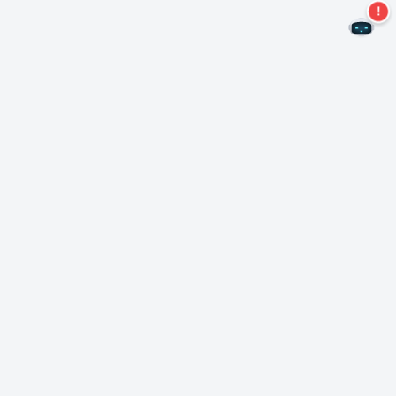
Nie przegap więcej ofert!
Zapisz się do naszego newslettera
Subskrybuj
O Nero
Copyright
Centrum prasowe
Prywatność