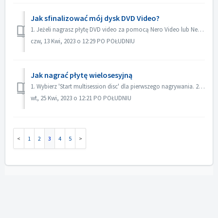
Jak sfinalizować mój dysk DVD Video?
1. Jeżeli nagrasz płytę DVD video za pomocą Nero Video lub Nero Burning ROM, płyta zostanie sfinalizowana automatycznie i będzie można ją odtwarzać na więks...
czw, 13 Kwi, 2023 o 12:29 PO POŁUDNIU
Jak nagrać płytę wielosesyjną
1. Wybierz 'Start multisession disc' dla pierwszego nagrywania. 2. Włóż ponownie nagraną płytę. Wybierz 'Continue Multisession disc' d...
wt, 25 Kwi, 2023 o 12:21 PO POŁUDNIU
1
2
3
4
5