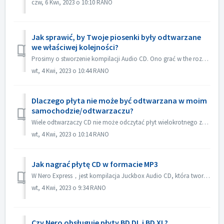
czw, 6 Kwi, 2023 o 10:10 RANO
Jak sprawić, by Twoje piosenki były odtwarzane
we właściwej kolejności?
Prosimy o stworzenie kompilacji Audio CD. Ono grać w the rozkaz który ty dodawać the kartoteka. Jeżeli ty tworzyć z inny kompilacja che palić w facto dane d...
wt, 4 Kwi, 2023 o 10:44 RANO
Dlaczego płyta nie może być odtwarzana w moim
samochodzie/odtwarzaczu?
Wiele odtwarzaczy CD nie może odczytać płyt wielokrotnego zapisu (CD-RW). Dlatego do nagrywania płyt Audio CD należy używać zwykłych płyt CD-ROM.
wt, 4 Kwi, 2023 o 10:14 RANO
Jak nagrać płytę CD w formacie MP3
W Nero Express，jest kompilacja Juckbox Audio CD, która tworzy płytę CD ze wszystkimi Twoimi ulubionymi plikami MP3, WMA lub Nero AAC, które mogą być odtwarz...
wt, 4 Kwi, 2023 o 9:34 RANO
Czy Nero obsługuje płyty BD DL i BD XL?