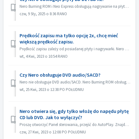
Nero Burning ROM i Neo Express obsługują nagrywanie na płytach BD DL (50 GB) i BD XL (100 GB i 128 GB). Nero Video obsługuje nagrywanie na płyty BD DL (50GB...
czw, 9 Sty, 2025 o 8:36 RANO
Prędkość zapisu ma tylko opcję 2x, chcę mieć
większą prędkość zapisu.
Prędkość zapisu zależy od posiadanej płyty i nagrywarki. Nero Burning ROM automatycznie wykryje nagrywarkę i płytę oraz wyświetli dostępną prędkość zapisu.
wt, 4 Kwi, 2023 o 10:54 RANO
Czy Nero obsługuje DVD audio/SACD?
Nero nie obsługuje DVD audio/SACD. Nero Burning ROM obsługuje tylko nagrywanie płyt audio CD w 44100 hz.
wt, 25 Kwi, 2023 o 12:38 PO POŁUDNIU
Nero otwiera się, gdy tylko włożę do napędu płytę
CD lub DVD. Jak to wyłączyć?
Proszę otworzyć Panel sterowania, przejść do AutoPlay. Znajdź ustawienie każdej płyty DVD lub CD. Ustaw na "Pytaj mnie za każdym razem" lub "...
czw, 27 Kwi, 2023 o 12:08 PO POŁUDNIU