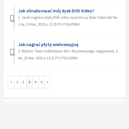
Jak sfinalizować mój dysk DVD Video?
1. Jeżeli nagrasz płytę DVD video za pomocą Nero Video lub Nero Burning ROM, płyta zostanie sfinalizowana automatycznie i będzie można ją odtwarzać na więks...
czw, 13 Kwi, 2023 o 12:29 PO POŁUDNIU
Jak nagrać płytę wielosesyjną
1. Wybierz 'Start multisession disc' dla pierwszego nagrywania. 2. Włóż ponownie nagraną płytę. Wybierz 'Continue Multisession disc' d...
wt, 25 Kwi, 2023 o 12:21 PO POŁUDNIU
1
2
3
4
5