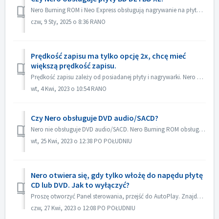
Nero Burning ROM i Neo Express obsługują nagrywanie na płytach BD DL (50 GB) i BD XL (100 GB i 128 GB). Nero Video obsługuje nagrywanie na płyty BD DL (50GB...
czw, 9 Sty, 2025 o 8:36 RANO
Prędkość zapisu ma tylko opcję 2x, chcę mieć
większą prędkość zapisu.
Prędkość zapisu zależy od posiadanej płyty i nagrywarki. Nero Burning ROM automatycznie wykryje nagrywarkę i płytę oraz wyświetli dostępną prędkość zapisu.
wt, 4 Kwi, 2023 o 10:54 RANO
Czy Nero obsługuje DVD audio/SACD?
Nero nie obsługuje DVD audio/SACD. Nero Burning ROM obsługuje tylko nagrywanie płyt audio CD w 44100 hz.
wt, 25 Kwi, 2023 o 12:38 PO POŁUDNIU
Nero otwiera się, gdy tylko włożę do napędu płytę
CD lub DVD. Jak to wyłączyć?
Proszę otworzyć Panel sterowania, przejść do AutoPlay. Znajdź ustawienie każdej płyty DVD lub CD. Ustaw na "Pytaj mnie za każdym razem" lub "...
czw, 27 Kwi, 2023 o 12:08 PO POŁUDNIU