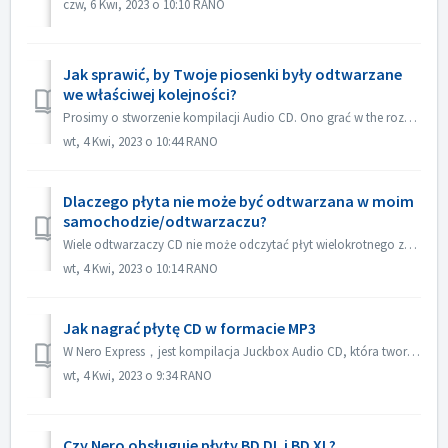
czw, 6 Kwi, 2023 o 10:10 RANO
Jak sprawić, by Twoje piosenki były odtwarzane
we właściwej kolejności?
Prosimy o stworzenie kompilacji Audio CD. Ono grać w the rozkaz który ty dodawać the kartoteka. Jeżeli ty tworzyć z inny kompilacja che palić w facto dane d...
wt, 4 Kwi, 2023 o 10:44 RANO
Dlaczego płyta nie może być odtwarzana w moim
samochodzie/odtwarzaczu?
Wiele odtwarzaczy CD nie może odczytać płyt wielokrotnego zapisu (CD-RW). Dlatego do nagrywania płyt Audio CD należy używać zwykłych płyt CD-ROM.
wt, 4 Kwi, 2023 o 10:14 RANO
Jak nagrać płytę CD w formacie MP3
W Nero Express，jest kompilacja Juckbox Audio CD, która tworzy płytę CD ze wszystkimi Twoimi ulubionymi plikami MP3, WMA lub Nero AAC, które mogą być odtwarz...
wt, 4 Kwi, 2023 o 9:34 RANO
Czy Nero obsługuje płyty BD DL i BD XL?