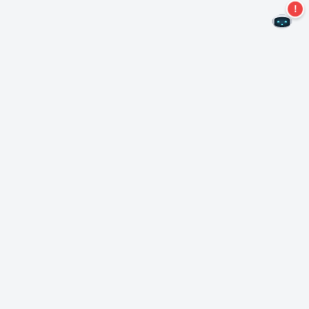
Nie przegap więcej ofert!
Zapisz się do naszego newslettera
Subskrybuj
O Nero
Copyright
Centrum prasowe
Prywatność