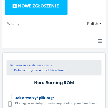
NOWE ZGŁOSZENIE
Polish
Witamy
Rozwiązania – strona główna
Pytania dotyczące produktów Nero
Nero Burning ROM
Jak otworzyć plik .nrg?
Plik .nrg nie może być otwarty bezpośrednio przez Nero Burning ROM. Możesz nagrać plik nrg na płytę za pomocą Nero Burning ROM. Lub użyj oprogramowania do ...