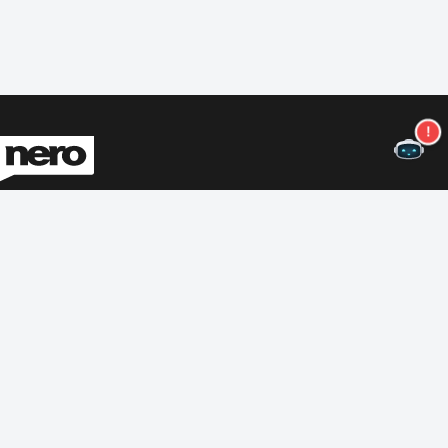
Não perca mais ofertas!
Assine nossa newsletter
Assinar
Sobre Nero
Copyright
Centro de Imprensa
Privacidade
Clientes comerciais
Termos e Condições