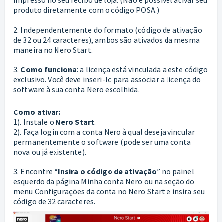
impresso no seu recibo de loja. (Não é possível ativar seu
produto diretamente com o código POSA.)
2. Independentemente do formato (código de ativação
de 32 ou 24 caracteres), ambos são ativados da mesma
maneira no Nero Start.
3.
Como funciona
: a licença está vinculada a este código
exclusivo. Você deve inseri-lo para associar a licença do
software à sua conta Nero escolhida.
Como ativar:
1). Instale o
Nero Start
.
2). Faça login com a conta Nero à qual deseja vincular
permanentemente o software (pode ser uma conta
nova ou já existente).
3. Encontre “
Insira o código de ativação
” no painel
esquerdo da página Minha conta Nero ou na seção do
menu Configurações da conta no Nero Start e insira seu
código de 32 caracteres.