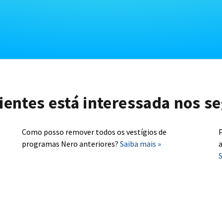
lientes está interessada nos se
Como posso remover todos os vestígios de
P
programas Nero anteriores?
Saiba mais »
a
S