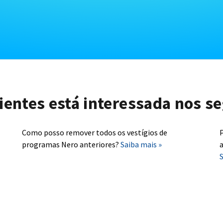
lientes está interessada nos se
Como posso remover todos os vestígios de
P
programas Nero anteriores?
Saiba mais »
a
S