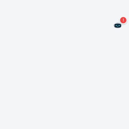
Não perca mais ofertas!
Assine nossa newsletter
Assinar
Sobre Nero
Copyright
Centro de Imprensa
Privacidade