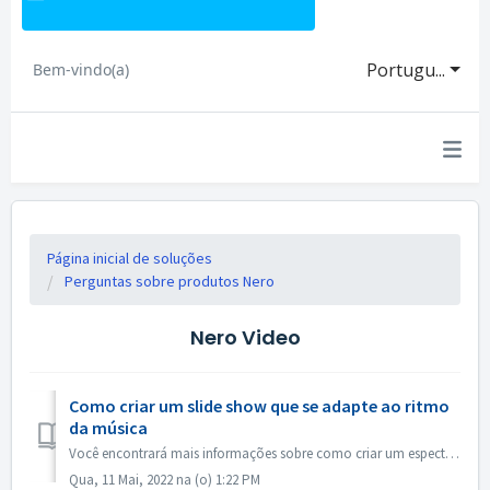
Portugu...
Bem-vindo(a)
Página inicial de soluções
Perguntas sobre produtos Nero
Nero Video
Como criar um slide show que se adapte ao ritmo
da música
Você encontrará mais informações sobre como criar um espectáculo de maré de acordo com o ritmo da música no link a seguir: Como criar um show de slides de a...
Qua, 11 Mai, 2022 na (o) 1:22 PM