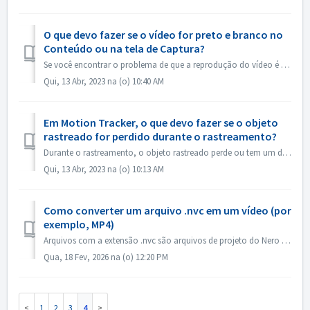
O que devo fazer se o vídeo for preto e branco no
Conteúdo ou na tela de Captura?
Se você encontrar o problema de que a reprodução do vídeo é em preto e branco, mas a exportação/queimadura está no sistema de janelas de atualização color，p...
Qui, 13 Abr, 2023 na (o) 10:40 AM
Em Motion Tracker, o que devo fazer se o objeto
rastreado for perdido durante o rastreamento?
Durante o rastreamento, o objeto rastreado perde ou tem um deslocamento, você pode "parar o rastreamento" imediatamente, clicar em "Zoom in&q...
Qui, 13 Abr, 2023 na (o) 10:13 AM
Como converter um arquivo .nvc em um vídeo (por
exemplo, MP4)
Arquivos com a extensão .nvc são arquivos de projeto do Nero Video, NÃO vídeos finalizados. Eles contêm instruções de edição e links para sua mídia de orige...
Qua, 18 Fev, 2026 na (o) 12:20 PM
1
2
3
4