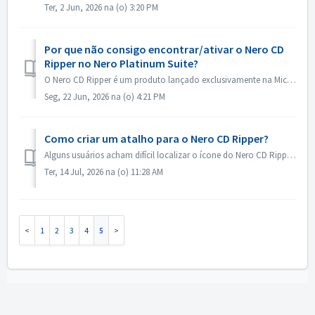
Ter, 2 Jun, 2026 na (o) 3:20 PM
Por que não consigo encontrar/ativar o Nero CD
Ripper no Nero Platinum Suite?
O Nero CD Ripper é um produto lançado exclusivamente na Microsoft Store (https://apps.microsoft.com/detail/9NSNQ0CPD06G) e não está incluído no Nero Platinu...
Seg, 22 Jun, 2026 na (o) 4:21 PM
Como criar um atalho para o Nero CD Ripper?
Alguns usuários acham difícil localizar o ícone do Nero CD Ripper e precisam acessar a Microsoft Store todas as vezes para abri-lo. Na verdade, o ícone do ...
Ter, 14 Jul, 2026 na (o) 11:28 AM
1
2
3
4
5