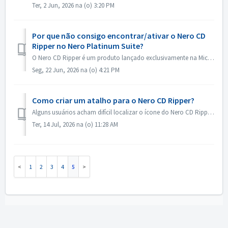
Ter, 2 Jun, 2026 na (o) 3:20 PM
Por que não consigo encontrar/ativar o Nero CD
Ripper no Nero Platinum Suite?
O Nero CD Ripper é um produto lançado exclusivamente na Microsoft Store (https://apps.microsoft.com/detail/9NSNQ0CPD06G) e não está incluído no Nero Platinu...
Seg, 22 Jun, 2026 na (o) 4:21 PM
Como criar um atalho para o Nero CD Ripper?
Alguns usuários acham difícil localizar o ícone do Nero CD Ripper e precisam acessar a Microsoft Store todas as vezes para abri-lo. Na verdade, o ícone do ...
Ter, 14 Jul, 2026 na (o) 11:28 AM
1
2
3
4
5